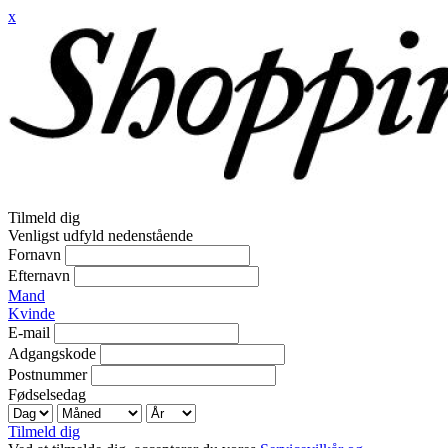
x
Tilmeld dig
Venligst udfyld nedenstående
Fornavn
Efternavn
Mand
Kvinde
E-mail
Adgangskode
Postnummer
Fødselsedag
Tilmeld dig