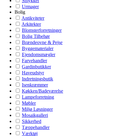
Smykker
Urmager
Bolig
Antikviteter
Arkitekter
Blomsterforretninger
Bolig Tilbehør
Brændeovne & Pejse
Byggematerialer
Ejendomsmægler
Farvehandler
Gardinbutikker
Haveudstyr
Indretningsbutik
Isenkræmmer
Køkken/Badeværelse
Lampeforretning
Møbler
Miljø Løsninger
Mosaikgalleri
Sikkerhed
Tæppehandler
Værktøj