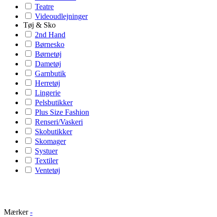
Teatre
Videoudlejninger
Tøj & Sko
2nd Hand
Børnesko
Børnetøj
Dametøj
Garnbutik
Herretøj
Lingerie
Pelsbutikker
Plus Size Fashion
Renseri/Vaskeri
Skobutikker
Skomager
Systuer
Textiler
Ventetøj
Mærker
-