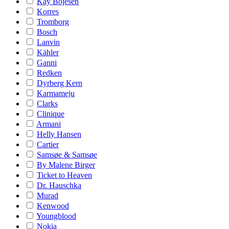
Kay Bojesen
Korres
Tromborg
Bosch
Lanvin
Kähler
Ganni
Redken
Dyrberg Kern
Karmameju
Clarks
Clinique
Armani
Helly Hansen
Cartier
Samsøe & Samsøe
By Malene Birger
Ticket to Heaven
Dr. Hauschka
Murad
Kenwood
Youngblood
Nokia