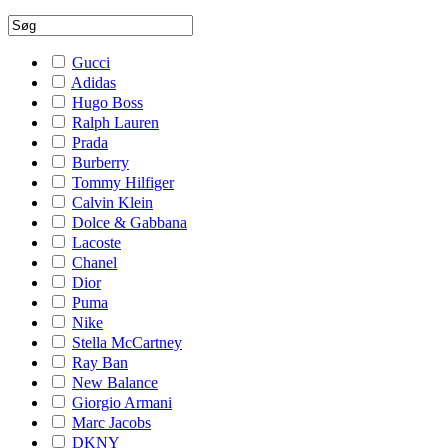
Gucci
Adidas
Hugo Boss
Ralph Lauren
Prada
Burberry
Tommy Hilfiger
Calvin Klein
Dolce & Gabbana
Lacoste
Chanel
Dior
Puma
Nike
Stella McCartney
Ray Ban
New Balance
Giorgio Armani
Marc Jacobs
DKNY