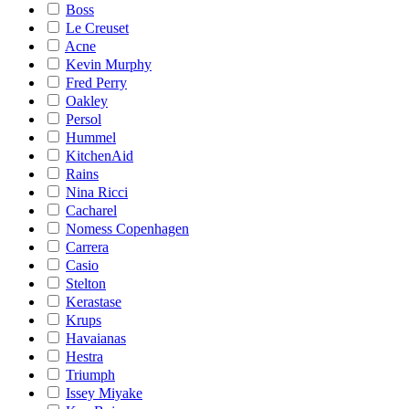
Boss
Le Creuset
Acne
Kevin Murphy
Fred Perry
Oakley
Persol
Hummel
KitchenAid
Rains
Nina Ricci
Cacharel
Nomess Copenhagen
Carrera
Casio
Stelton
Kerastase
Krups
Havaianas
Hestra
Triumph
Issey Miyake