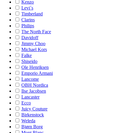
Kenzo
Levi´s
Timberland
Clarins
Philips
The North Face
Davidoff
Jimmy Choo
Michael Kors
Falke
Shiseido
Ole Henriksen
Emporio Armani
Lancome
OBH Nordica
Ilse Jacobsen
Lancaster
Ecco
Juicy Couture
Birkenstock
Weleda
Bjørn Borg
Mont Blanc