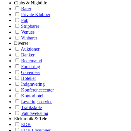
Clubs & Nightlife
Barer
Private Klubber
Pub
Stripbarer
Venues
Vinbarer
Diverse
Auktioner
Banker
Bedemænd
Forsikring
Gaveidéer
Hoteller
Indgravering
Konferencecenter
Kontorhotel
Leveringsservice
Trafikskole
Valutaveksling
Elektronik & Tele
EDB
EDB Løsninger