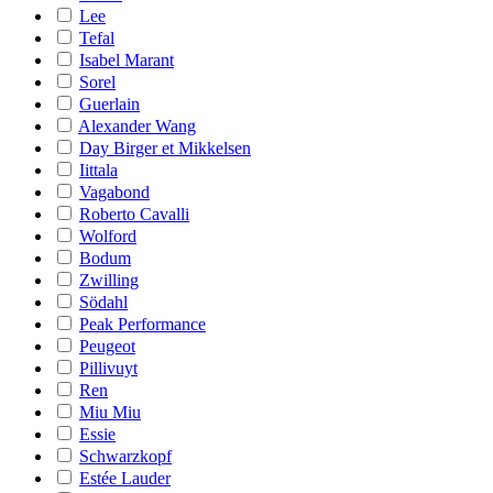
Lee
Tefal
Isabel Marant
Sorel
Guerlain
Alexander Wang
Day Birger et Mikkelsen
Iittala
Vagabond
Roberto Cavalli
Wolford
Bodum
Zwilling
Södahl
Peak Performance
Peugeot
Pillivuyt
Ren
Miu Miu
Essie
Schwarzkopf
Estée Lauder