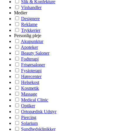
Slik & Konfekture
Vinhandler
Medier
Designere
Reklame
Trykkerier
Personlig pleje
Akupunktur
Apoteker
Beauty Saloner
Fodterapi
Frisørsaloner
Fysioterapi
Hørecenter
Helsekost
Kosmetik
Massage
Medical Clinic
Optiker
Ortopædisk Udstyr
Piercing
Solarium
Sundhedsklinikker