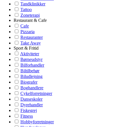
Tandklinikker
Tattoo
Zoneterapi
Restaurant & Cafe
Cafe
Pizzaria
Restauranter
Take Away
Sport & Fritid
Aktiviteter
Børneudstyr
Bilforhandler
Biltilbehør
Biludlejning
Biografer
Boghandlere
Cykelforretninger
Danseskoler
Dyrehandler
Fiskegrej
Fitness
Hobbyforretninger