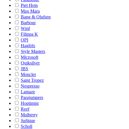
Piet Hein
Max Mara
Bang & Olufsen
Barbour
Wmf
Filippa K
OPI
Haglöfs
Style Masters
Microsoft
Quiksilver
JBS
Moncler
Saint Tropez
Nespresso
Lamaze
Parajumpers
Hoptimist
Reef
Mulberry
Jurlique
Scholl