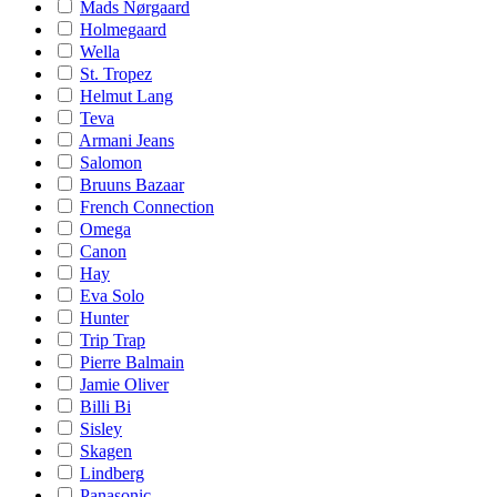
Mads Nørgaard
Holmegaard
Wella
St. Tropez
Helmut Lang
Teva
Armani Jeans
Salomon
Bruuns Bazaar
French Connection
Omega
Canon
Hay
Eva Solo
Hunter
Trip Trap
Pierre Balmain
Jamie Oliver
Billi Bi
Sisley
Skagen
Lindberg
Panasonic