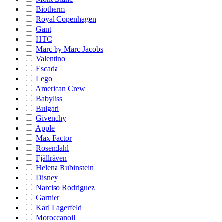
Biotherm
Royal Copenhagen
Gant
HTC
Marc by Marc Jacobs
Valentino
Escada
Lego
American Crew
Babyliss
Bulgari
Givenchy
Apple
Max Factor
Rosendahl
Fjällräven
Helena Rubinstein
Disney
Narciso Rodriguez
Garnier
Karl Lagerfeld
Moroccanoil