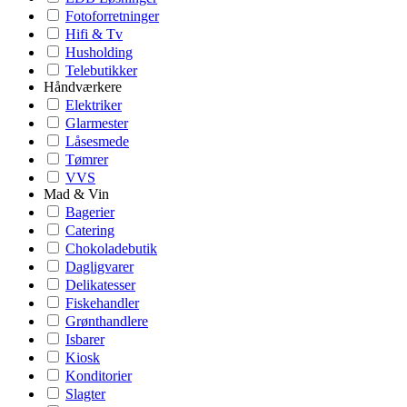
Fotoforretninger
Hifi & Tv
Husholding
Telebutikker
Håndværkere
Elektriker
Glarmester
Låsesmede
Tømrer
VVS
Mad & Vin
Bagerier
Catering
Chokoladebutik
Dagligvarer
Delikatesser
Fiskehandler
Grønthandlere
Isbarer
Kiosk
Konditorier
Slagter