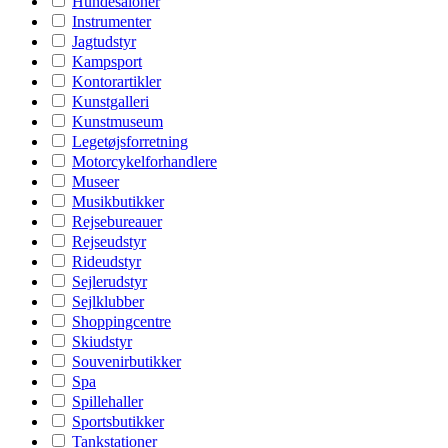
Hundesaloner
Instrumenter
Jagtudstyr
Kampsport
Kontorartikler
Kunstgalleri
Kunstmuseum
Legetøjsforretning
Motorcykelforhandlere
Museer
Musikbutikker
Rejsebureauer
Rejseudstyr
Rideudstyr
Sejlerudstyr
Sejlklubber
Shoppingcentre
Skiudstyr
Souvenirbutikker
Spa
Spillehaller
Sportsbutikker
Tankstationer