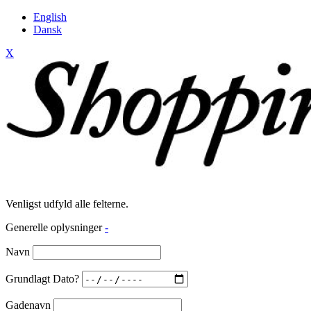
English
Dansk
X
Venligst udfyld alle felterne.
Generelle oplysninger
-
Navn
Grundlagt Dato?
Gadenavn