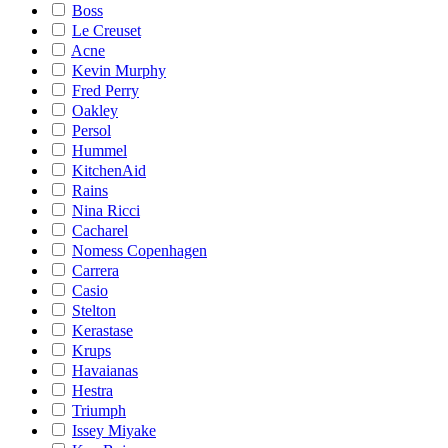
Boss
Le Creuset
Acne
Kevin Murphy
Fred Perry
Oakley
Persol
Hummel
KitchenAid
Rains
Nina Ricci
Cacharel
Nomess Copenhagen
Carrera
Casio
Stelton
Kerastase
Krups
Havaianas
Hestra
Triumph
Issey Miyake