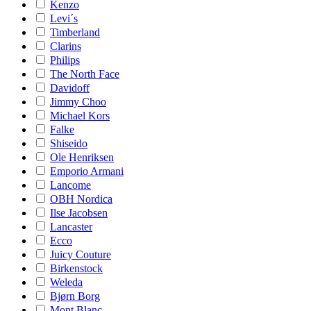
Kenzo
Levi´s
Timberland
Clarins
Philips
The North Face
Davidoff
Jimmy Choo
Michael Kors
Falke
Shiseido
Ole Henriksen
Emporio Armani
Lancome
OBH Nordica
Ilse Jacobsen
Lancaster
Ecco
Juicy Couture
Birkenstock
Weleda
Bjørn Borg
Mont Blanc