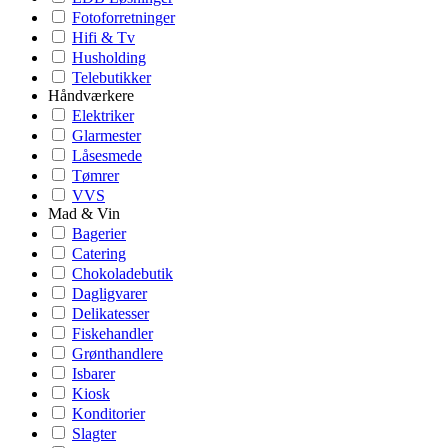
Fotoforretninger
Hifi & Tv
Husholding
Telebutikker
Håndværkere
Elektriker
Glarmester
Låsesmede
Tømrer
VVS
Mad & Vin
Bagerier
Catering
Chokoladebutik
Dagligvarer
Delikatesser
Fiskehandler
Grønthandlere
Isbarer
Kiosk
Konditorier
Slagter