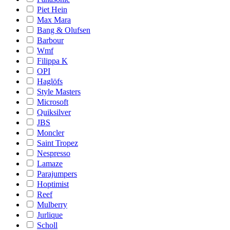
Piet Hein
Max Mara
Bang & Olufsen
Barbour
Wmf
Filippa K
OPI
Haglöfs
Style Masters
Microsoft
Quiksilver
JBS
Moncler
Saint Tropez
Nespresso
Lamaze
Parajumpers
Hoptimist
Reef
Mulberry
Jurlique
Scholl