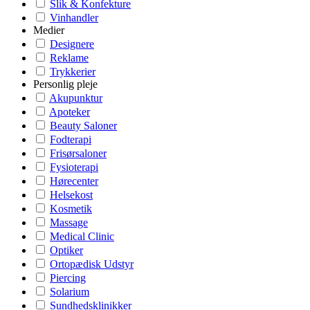
Slik & Konfekture
Vinhandler
Medier
Designere
Reklame
Trykkerier
Personlig pleje
Akupunktur
Apoteker
Beauty Saloner
Fodterapi
Frisørsaloner
Fysioterapi
Hørecenter
Helsekost
Kosmetik
Massage
Medical Clinic
Optiker
Ortopædisk Udstyr
Piercing
Solarium
Sundhedsklinikker