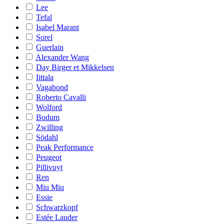
Lee
Tefal
Isabel Marant
Sorel
Guerlain
Alexander Wang
Day Birger et Mikkelsen
Iittala
Vagabond
Roberto Cavalli
Wolford
Bodum
Zwilling
Södahl
Peak Performance
Peugeot
Pillivuyt
Ren
Miu Miu
Essie
Schwarzkopf
Estée Lauder