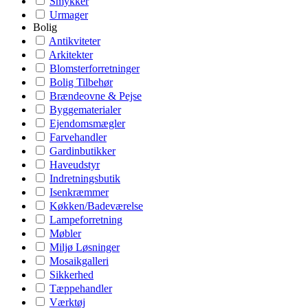
Smykker
Urmager
Bolig
Antikviteter
Arkitekter
Blomsterforretninger
Bolig Tilbehør
Brændeovne & Pejse
Byggematerialer
Ejendomsmægler
Farvehandler
Gardinbutikker
Haveudstyr
Indretningsbutik
Isenkræmmer
Køkken/Badeværelse
Lampeforretning
Møbler
Miljø Løsninger
Mosaikgalleri
Sikkerhed
Tæppehandler
Værktøj