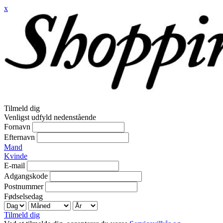
x
Tilmeld dig
Venligst udfyld nedenstående
Fornavn
Efternavn
Mand
Kvinde
E-mail
Adgangskode
Postnummer
Fødselsedag
Tilmeld dig