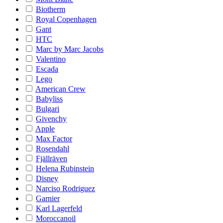
Biotherm
Royal Copenhagen
Gant
HTC
Marc by Marc Jacobs
Valentino
Escada
Lego
American Crew
Babyliss
Bulgari
Givenchy
Apple
Max Factor
Rosendahl
Fjällräven
Helena Rubinstein
Disney
Narciso Rodriguez
Garnier
Karl Lagerfeld
Moroccanoil