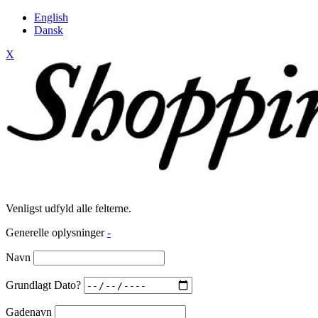
English
Dansk
X
Venligst udfyld alle felterne.
Generelle oplysninger
-
Navn
Grundlagt Dato?
Gadenavn