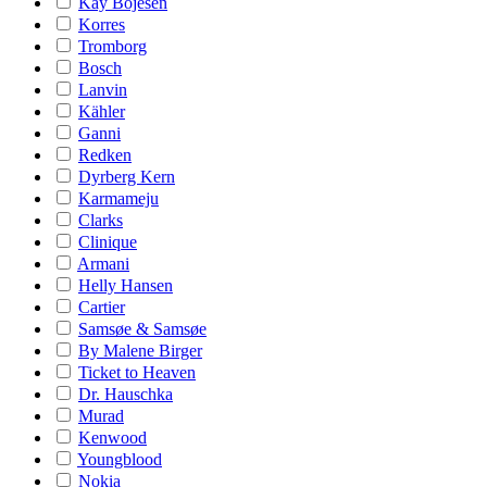
Kay Bojesen
Korres
Tromborg
Bosch
Lanvin
Kähler
Ganni
Redken
Dyrberg Kern
Karmameju
Clarks
Clinique
Armani
Helly Hansen
Cartier
Samsøe & Samsøe
By Malene Birger
Ticket to Heaven
Dr. Hauschka
Murad
Kenwood
Youngblood
Nokia