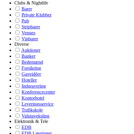
Clubs & Nightlife
Barer
Private Klubber
Pub
Stripbarer
Venues
Vinbarer
Diverse
Auktioner
Banker
Bedemænd
Forsikring
Gaveidéer
Hoteller
Indgravering
Konferencecenter
Kontorhotel
Leveringsservice
Trafikskole
Valutaveksling
Elektronik & Tele
EDB
EDB Løsninger