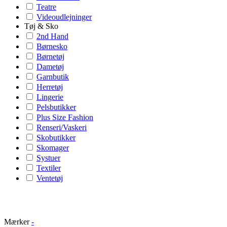
Teatre
Videoudlejninger
Tøj & Sko
2nd Hand
Børnesko
Børnetøj
Dametøj
Garnbutik
Herretøj
Lingerie
Pelsbutikker
Plus Size Fashion
Renseri/Vaskeri
Skobutikker
Skomager
Systuer
Textiler
Ventetøj
Mærker
-