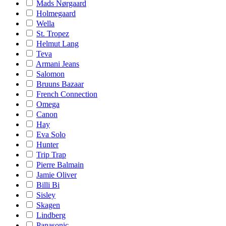
Mads Nørgaard
Holmegaard
Wella
St. Tropez
Helmut Lang
Teva
Armani Jeans
Salomon
Bruuns Bazaar
French Connection
Omega
Canon
Hay
Eva Solo
Hunter
Trip Trap
Pierre Balmain
Jamie Oliver
Billi Bi
Sisley
Skagen
Lindberg
Panasonic