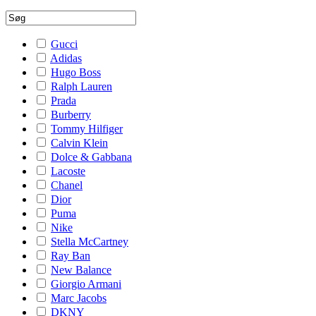
Gucci
Adidas
Hugo Boss
Ralph Lauren
Prada
Burberry
Tommy Hilfiger
Calvin Klein
Dolce & Gabbana
Lacoste
Chanel
Dior
Puma
Nike
Stella McCartney
Ray Ban
New Balance
Giorgio Armani
Marc Jacobs
DKNY