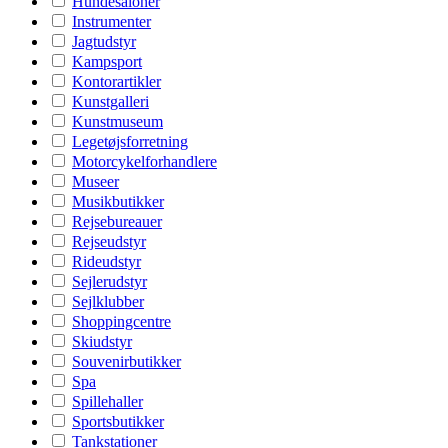
Hundesaloner
Instrumenter
Jagtudstyr
Kampsport
Kontorartikler
Kunstgalleri
Kunstmuseum
Legetøjsforretning
Motorcykelforhandlere
Museer
Musikbutikker
Rejsebureauer
Rejseudstyr
Rideudstyr
Sejlerudstyr
Sejlklubber
Shoppingcentre
Skiudstyr
Souvenirbutikker
Spa
Spillehaller
Sportsbutikker
Tankstationer