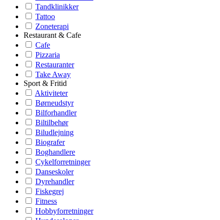
Tandklinikker
Tattoo
Zoneterapi
Restaurant & Cafe
Cafe
Pizzaria
Restauranter
Take Away
Sport & Fritid
Aktiviteter
Børneudstyr
Bilforhandler
Biltilbehør
Biludlejning
Biografer
Boghandlere
Cykelforretninger
Danseskoler
Dyrehandler
Fiskegrej
Fitness
Hobbyforretninger