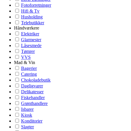
Fotoforretninger
Hifi & Tv
Husholding
Telebutikker
Håndværkere
Elektriker
Glarmester
Låsesmede
Tømrer
VVS
Mad & Vin
Bagerier
Catering
Chokoladebutik
Dagligvarer
Delikatesser
Fiskehandler
Grønthandlere
Isbarer
Kiosk
Konditorier
Slagter