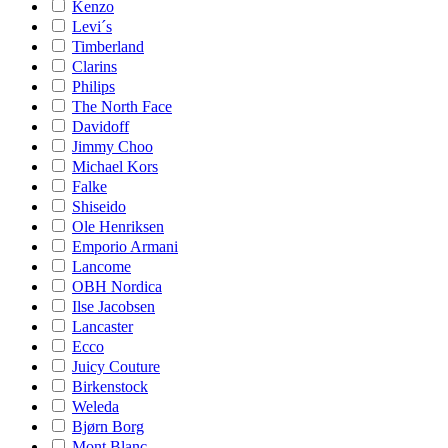
Kenzo
Levi´s
Timberland
Clarins
Philips
The North Face
Davidoff
Jimmy Choo
Michael Kors
Falke
Shiseido
Ole Henriksen
Emporio Armani
Lancome
OBH Nordica
Ilse Jacobsen
Lancaster
Ecco
Juicy Couture
Birkenstock
Weleda
Bjørn Borg
Mont Blanc