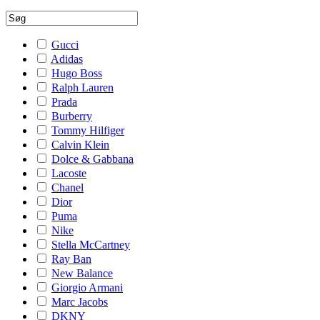
Gucci
Adidas
Hugo Boss
Ralph Lauren
Prada
Burberry
Tommy Hilfiger
Calvin Klein
Dolce & Gabbana
Lacoste
Chanel
Dior
Puma
Nike
Stella McCartney
Ray Ban
New Balance
Giorgio Armani
Marc Jacobs
DKNY