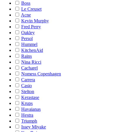
Boss
Le Creuset
Acne
Kevin Murphy
Fred Perry
Oakley
Persol
Hummel
KitchenAid
Rains
Nina Ricci
Cacharel
Nomess Copenhagen
Carrera
Casio
Stelton
Kerastase
Krups
Havaianas
Hestra
Triumph
Issey Miyake