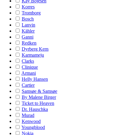
Kay Bojesen
Korres
Tromborg
Bosch
Lanvin
Kähler
Ganni
Redken
Dyrberg Kern
Karmameju
Clarks
Clinique
Armani
Helly Hansen
Cartier
Samsøe & Samsøe
By Malene Birger
Ticket to Heaven
Dr. Hauschka
Murad
Kenwood
Youngblood
Nokia