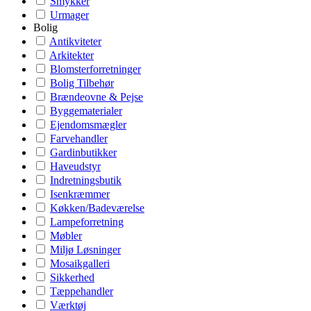
Smykker
Urmager
Bolig
Antikviteter
Arkitekter
Blomsterforretninger
Bolig Tilbehør
Brændeovne & Pejse
Byggematerialer
Ejendomsmægler
Farvehandler
Gardinbutikker
Haveudstyr
Indretningsbutik
Isenkræmmer
Køkken/Badeværelse
Lampeforretning
Møbler
Miljø Løsninger
Mosaikgalleri
Sikkerhed
Tæppehandler
Værktøj