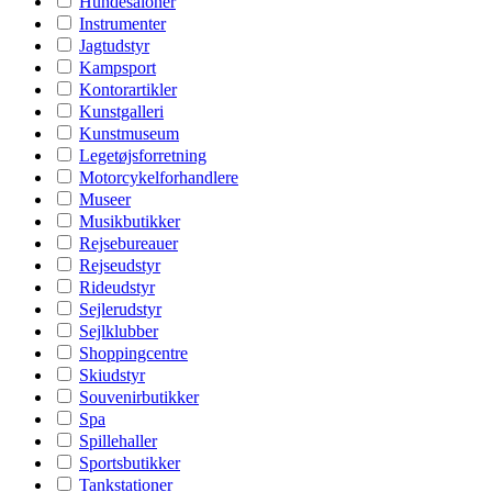
Hundesaloner
Instrumenter
Jagtudstyr
Kampsport
Kontorartikler
Kunstgalleri
Kunstmuseum
Legetøjsforretning
Motorcykelforhandlere
Museer
Musikbutikker
Rejsebureauer
Rejseudstyr
Rideudstyr
Sejlerudstyr
Sejlklubber
Shoppingcentre
Skiudstyr
Souvenirbutikker
Spa
Spillehaller
Sportsbutikker
Tankstationer