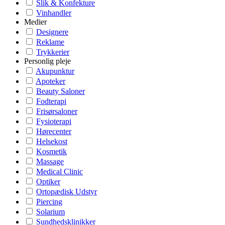
Slik & Konfekture
Vinhandler
Medier
Designere
Reklame
Trykkerier
Personlig pleje
Akupunktur
Apoteker
Beauty Saloner
Fodterapi
Frisørsaloner
Fysioterapi
Hørecenter
Helsekost
Kosmetik
Massage
Medical Clinic
Optiker
Ortopædisk Udstyr
Piercing
Solarium
Sundhedsklinikker