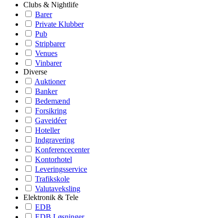
Clubs & Nightlife
Barer
Private Klubber
Pub
Stripbarer
Venues
Vinbarer
Diverse
Auktioner
Banker
Bedemænd
Forsikring
Gaveidéer
Hoteller
Indgravering
Konferencecenter
Kontorhotel
Leveringsservice
Trafikskole
Valutaveksling
Elektronik & Tele
EDB
EDB Løsninger