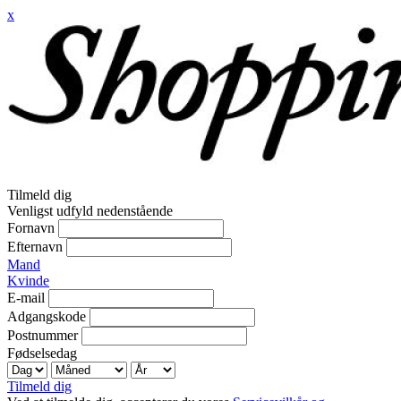
x
Tilmeld dig
Venligst udfyld nedenstående
Fornavn
Efternavn
Mand
Kvinde
E-mail
Adgangskode
Postnummer
Fødselsedag
Tilmeld dig