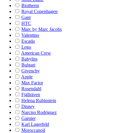
Biotherm
Royal Copenhagen
Gant
HTC
Marc by Marc Jacobs
Valentino
Escada
Lego
American Crew
Babyliss
Bulgari
Givenchy
Apple
Max Factor
Rosendahl
Fjällräven
Helena Rubinstein
Disney
Narciso Rodriguez
Garnier
Karl Lagerfeld
Moroccanoil