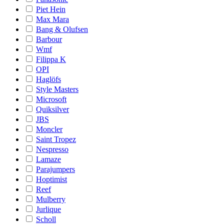
Piet Hein
Max Mara
Bang & Olufsen
Barbour
Wmf
Filippa K
OPI
Haglöfs
Style Masters
Microsoft
Quiksilver
JBS
Moncler
Saint Tropez
Nespresso
Lamaze
Parajumpers
Hoptimist
Reef
Mulberry
Jurlique
Scholl