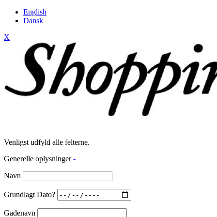
English
Dansk
X
Venligst udfyld alle felterne.
Generelle oplysninger
-
Navn
Grundlagt Dato?
Gadenavn