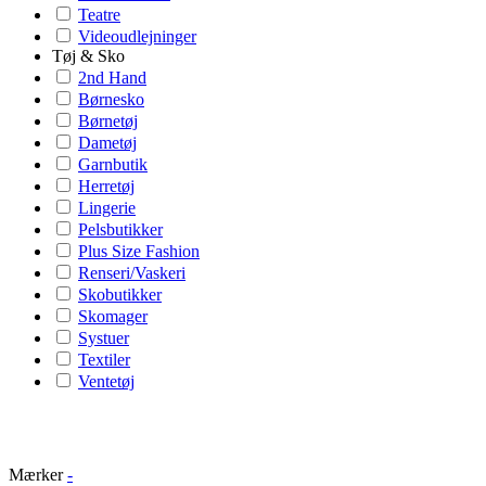
Teatre
Videoudlejninger
Tøj & Sko
2nd Hand
Børnesko
Børnetøj
Dametøj
Garnbutik
Herretøj
Lingerie
Pelsbutikker
Plus Size Fashion
Renseri/Vaskeri
Skobutikker
Skomager
Systuer
Textiler
Ventetøj
Mærker
-