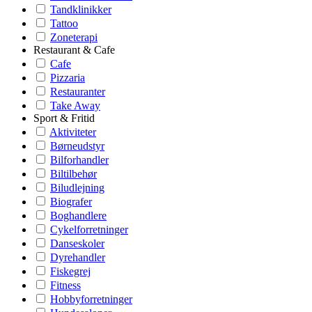
Tandklinikker
Tattoo
Zoneterapi
Restaurant & Cafe
Cafe
Pizzaria
Restauranter
Take Away
Sport & Fritid
Aktiviteter
Børneudstyr
Bilforhandler
Biltilbehør
Biludlejning
Biografer
Boghandlere
Cykelforretninger
Danseskoler
Dyrehandler
Fiskegrej
Fitness
Hobbyforretninger