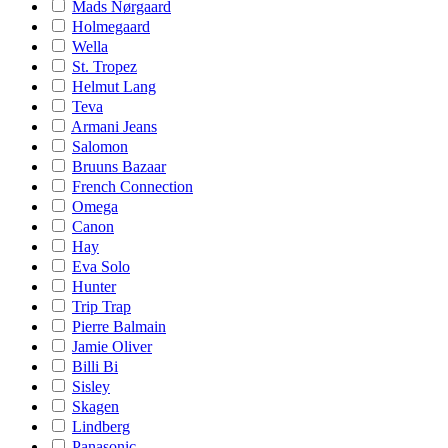
Mads Nørgaard
Holmegaard
Wella
St. Tropez
Helmut Lang
Teva
Armani Jeans
Salomon
Bruuns Bazaar
French Connection
Omega
Canon
Hay
Eva Solo
Hunter
Trip Trap
Pierre Balmain
Jamie Oliver
Billi Bi
Sisley
Skagen
Lindberg
Panasonic