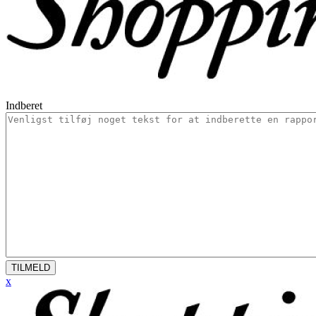
Indberet
TILMELD
x