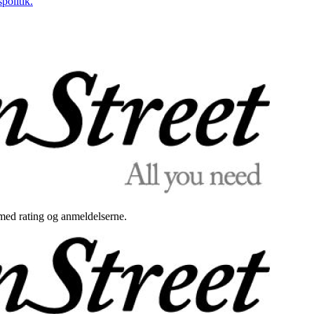
politik.
med rating og anmeldelserne.