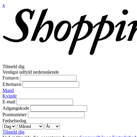
x
Tilmeld dig
Venligst udfyld nedenstående
Fornavn
Efternavn
Mand
Kvinde
E-mail
Adgangskode
Postnummer
Fødselsedag
Tilmeld dig