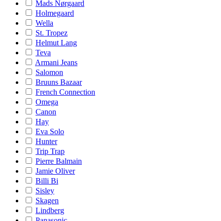
Mads Nørgaard
Holmegaard
Wella
St. Tropez
Helmut Lang
Teva
Armani Jeans
Salomon
Bruuns Bazaar
French Connection
Omega
Canon
Hay
Eva Solo
Hunter
Trip Trap
Pierre Balmain
Jamie Oliver
Billi Bi
Sisley
Skagen
Lindberg
Panasonic