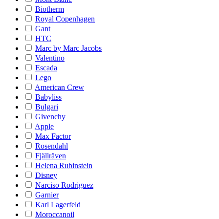
Biotherm
Royal Copenhagen
Gant
HTC
Marc by Marc Jacobs
Valentino
Escada
Lego
American Crew
Babyliss
Bulgari
Givenchy
Apple
Max Factor
Rosendahl
Fjällräven
Helena Rubinstein
Disney
Narciso Rodriguez
Garnier
Karl Lagerfeld
Moroccanoil