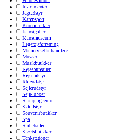
Hundesaloner
Instrumenter
Jagtudstyr
Kampsport
Kontorartikler
Kunstgalleri
Kunstmuseum
Legetøjsforretning
Motorcykelforhandlere
Museer
Musikbutikker
Rejsebureauer
Rejseudstyr
Rideudstyr
Sejlerudstyr
Sejlklubber
Shoppingcentre
Skiudstyr
Souvenirbutikker
Spa
Spillehaller
Sportsbutikker
Tankstationer