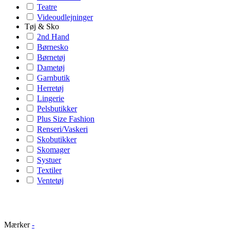
Teatre
Videoudlejninger
Tøj & Sko
2nd Hand
Børnesko
Børnetøj
Dametøj
Garnbutik
Herretøj
Lingerie
Pelsbutikker
Plus Size Fashion
Renseri/Vaskeri
Skobutikker
Skomager
Systuer
Textiler
Ventetøj
Mærker
-