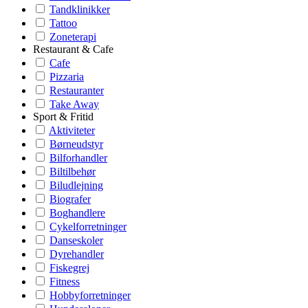
Tandklinikker
Tattoo
Zoneterapi
Restaurant & Cafe
Cafe
Pizzaria
Restauranter
Take Away
Sport & Fritid
Aktiviteter
Børneudstyr
Bilforhandler
Biltilbehør
Biludlejning
Biografer
Boghandlere
Cykelforretninger
Danseskoler
Dyrehandler
Fiskegrej
Fitness
Hobbyforretninger