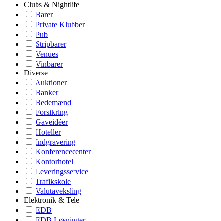
Clubs & Nightlife
Barer
Private Klubber
Pub
Stripbarer
Venues
Vinbarer
Diverse
Auktioner
Banker
Bedemænd
Forsikring
Gaveidéer
Hoteller
Indgravering
Konferencecenter
Kontorhotel
Leveringsservice
Trafikskole
Valutaveksling
Elektronik & Tele
EDB
EDB Løsninger