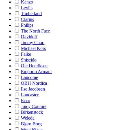
Kenzo
Levi´s
Timberland
Clarins
Philips
The North Face
Davidoff
Jimmy Choo
Michael Kors
Falke
Shiseido
Ole Henriksen
Emporio Armani
Lancome
OBH Nordica
Ilse Jacobsen
Lancaster
Ecco
Juicy Couture
Birkenstock
Weleda
Bjørn Borg
Mont Blanc