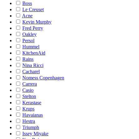
Boss
Le Creuset
Acne
Kevin Murphy
Fred Perry
Oakley
Persol
Hummel
KitchenAid
Rains
Nina Ricci
Cacharel
Nomess Copenhagen
Carrera
Casio
Stelton
Kerastase
Krups
Havaianas
Hestra
Triumph
Issey Miyake