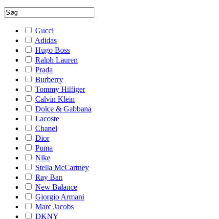
Gucci
Adidas
Hugo Boss
Ralph Lauren
Prada
Burberry
Tommy Hilfiger
Calvin Klein
Dolce & Gabbana
Lacoste
Chanel
Dior
Puma
Nike
Stella McCartney
Ray Ban
New Balance
Giorgio Armani
Marc Jacobs
DKNY