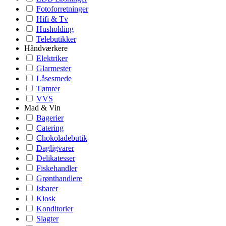
Fotoforretninger
Hifi & Tv
Husholding
Telebutikker
Håndværkere
Elektriker
Glarmester
Låsesmede
Tømrer
VVS
Mad & Vin
Bagerier
Catering
Chokoladebutik
Dagligvarer
Delikatesser
Fiskehandler
Grønthandlere
Isbarer
Kiosk
Konditorier
Slagter