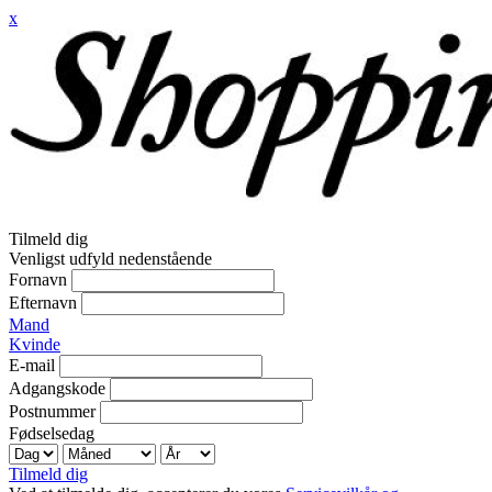
x
Tilmeld dig
Venligst udfyld nedenstående
Fornavn
Efternavn
Mand
Kvinde
E-mail
Adgangskode
Postnummer
Fødselsedag
Tilmeld dig