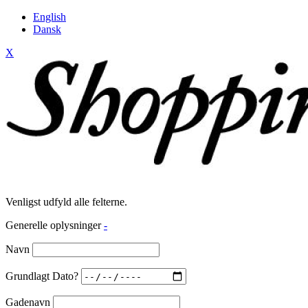
English
Dansk
X
Venligst udfyld alle felterne.
Generelle oplysninger
-
Navn
Grundlagt Dato?
Gadenavn