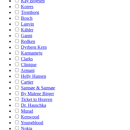
Kay Bojesen
Korres
Tromborg
Bosch
Lanvin
Kähler
Ganni
Redken
Dyrberg Kern
Karmameju
Clarks
Clinique
Armani
Helly Hansen
Cartier
Samsøe & Samsøe
By Malene Birger
Ticket to Heaven
Dr. Hauschka
Murad
Kenwood
Youngblood
Nokia