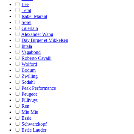
Lee
Tefal
Isabel Marant
Sorel
Guerlain
Alexander Wang
Day Birger et Mikkelsen
Iittala
Vagabond
Roberto Cavalli
Wolford
Bodum
Zwilling
Södahl
Peak Performance
Peugeot
Pillivuyt
Ren
Miu Miu
Essie
Schwarzkopf
Estée Lauder