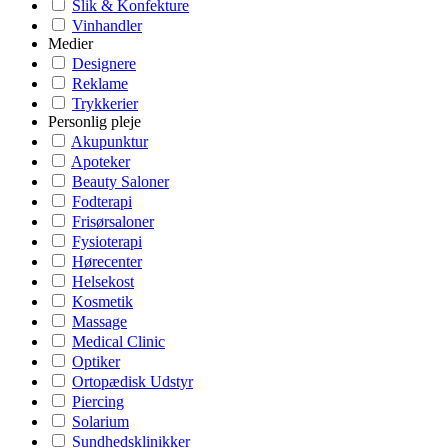
Slik & Konfekture
Vinhandler
Medier
Designere
Reklame
Trykkerier
Personlig pleje
Akupunktur
Apoteker
Beauty Saloner
Fodterapi
Frisørsaloner
Fysioterapi
Hørecenter
Helsekost
Kosmetik
Massage
Medical Clinic
Optiker
Ortopædisk Udstyr
Piercing
Solarium
Sundhedsklinikker