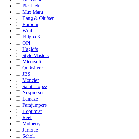
Piet Hein
Max Mara
Bang & Olufsen
Barbour
Wmf
Filippa K
OPI
Haglöfs
Style Masters
Microsoft
Quiksilver
JBS
Moncler
Saint Tropez
Nespresso
Lamaze
Parajumpers
Hoptimist
Reef
Mulberry
Jurlique
Scholl