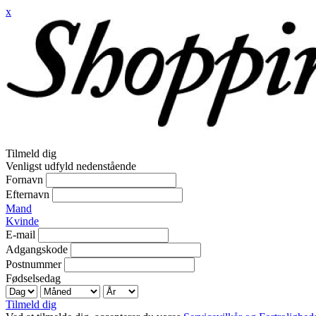
x
Tilmeld dig
Venligst udfyld nedenstående
Fornavn
Efternavn
Mand
Kvinde
E-mail
Adgangskode
Postnummer
Fødselsedag
Tilmeld dig