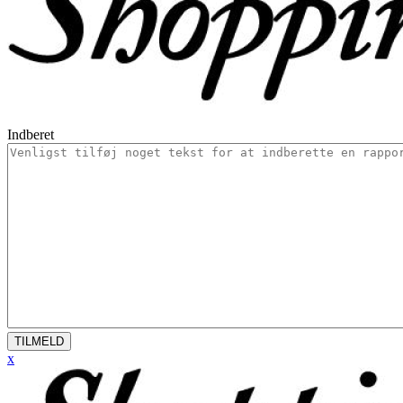
Indberet
TILMELD
x