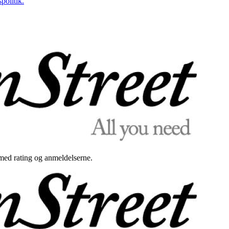
politik.
med rating og anmeldelserne.