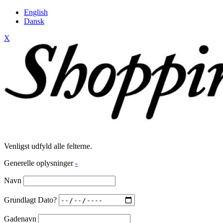
English
Dansk
X
Venligst udfyld alle felterne.
Generelle oplysninger
-
Navn
Grundlagt Dato?
Gadenavn