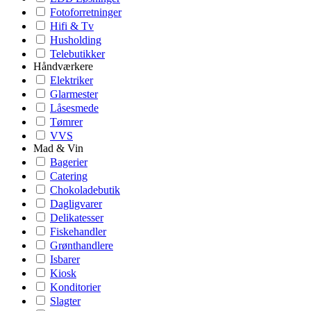
Fotoforretninger
Hifi & Tv
Husholding
Telebutikker
Håndværkere
Elektriker
Glarmester
Låsesmede
Tømrer
VVS
Mad & Vin
Bagerier
Catering
Chokoladebutik
Dagligvarer
Delikatesser
Fiskehandler
Grønthandlere
Isbarer
Kiosk
Konditorier
Slagter