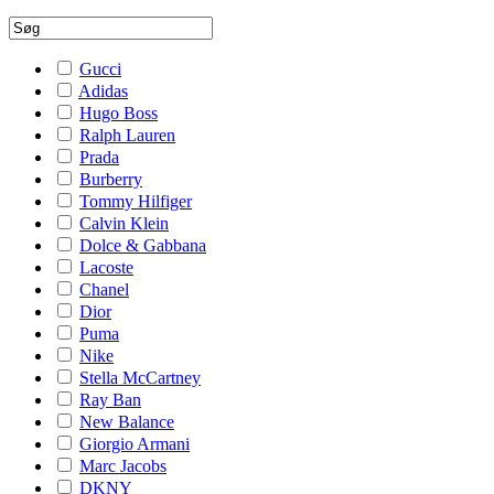
Gucci
Adidas
Hugo Boss
Ralph Lauren
Prada
Burberry
Tommy Hilfiger
Calvin Klein
Dolce & Gabbana
Lacoste
Chanel
Dior
Puma
Nike
Stella McCartney
Ray Ban
New Balance
Giorgio Armani
Marc Jacobs
DKNY