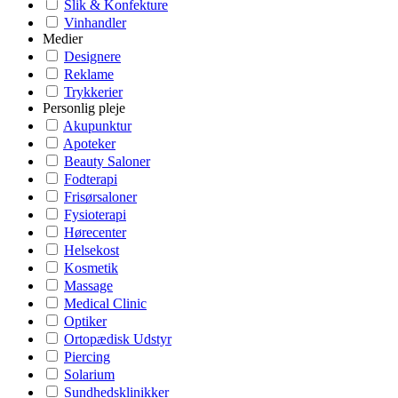
Slik & Konfekture
Vinhandler
Medier
Designere
Reklame
Trykkerier
Personlig pleje
Akupunktur
Apoteker
Beauty Saloner
Fodterapi
Frisørsaloner
Fysioterapi
Hørecenter
Helsekost
Kosmetik
Massage
Medical Clinic
Optiker
Ortopædisk Udstyr
Piercing
Solarium
Sundhedsklinikker