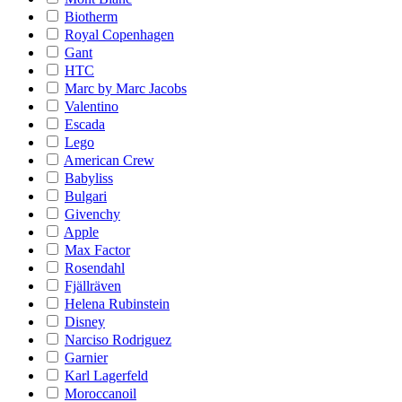
Biotherm
Royal Copenhagen
Gant
HTC
Marc by Marc Jacobs
Valentino
Escada
Lego
American Crew
Babyliss
Bulgari
Givenchy
Apple
Max Factor
Rosendahl
Fjällräven
Helena Rubinstein
Disney
Narciso Rodriguez
Garnier
Karl Lagerfeld
Moroccanoil