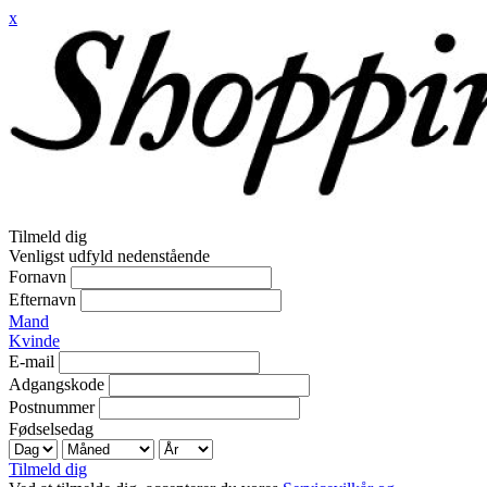
x
Tilmeld dig
Venligst udfyld nedenstående
Fornavn
Efternavn
Mand
Kvinde
E-mail
Adgangskode
Postnummer
Fødselsedag
Tilmeld dig