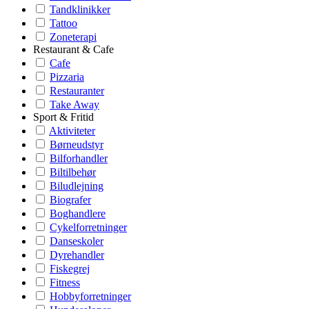
Tandklinikker
Tattoo
Zoneterapi
Restaurant & Cafe
Cafe
Pizzaria
Restauranter
Take Away
Sport & Fritid
Aktiviteter
Børneudstyr
Bilforhandler
Biltilbehør
Biludlejning
Biografer
Boghandlere
Cykelforretninger
Danseskoler
Dyrehandler
Fiskegrej
Fitness
Hobbyforretninger