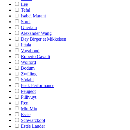
Lee
Tefal
Isabel Marant
Sorel
Guerlain
Alexander Wang
Day Birger et Mikkelsen
Iittala
Vagabond
Roberto Cavalli
Wolford
Bodum
Zwilling
Södahl
Peak Performance
Peugeot
Pillivuyt
Ren
Miu Miu
Essie
Schwarzkopf
Estée Lauder