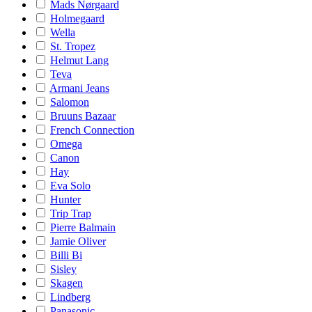
Mads Nørgaard
Holmegaard
Wella
St. Tropez
Helmut Lang
Teva
Armani Jeans
Salomon
Bruuns Bazaar
French Connection
Omega
Canon
Hay
Eva Solo
Hunter
Trip Trap
Pierre Balmain
Jamie Oliver
Billi Bi
Sisley
Skagen
Lindberg
Panasonic