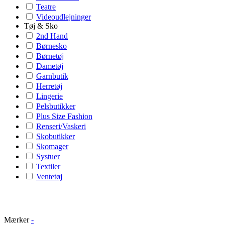
Teatre
Videoudlejninger
Tøj & Sko
2nd Hand
Børnesko
Børnetøj
Dametøj
Garnbutik
Herretøj
Lingerie
Pelsbutikker
Plus Size Fashion
Renseri/Vaskeri
Skobutikker
Skomager
Systuer
Textiler
Ventetøj
Mærker
-