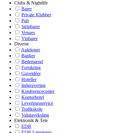
Clubs & Nightlife
Barer
Private Klubber
Pub
Stripbarer
Venues
Vinbarer
Diverse
Auktioner
Banker
Bedemænd
Forsikring
Gaveidéer
Hoteller
Indgravering
Konferencecenter
Kontorhotel
Leveringsservice
Trafikskole
Valutaveksling
Elektronik & Tele
EDB
EDB Løsninger