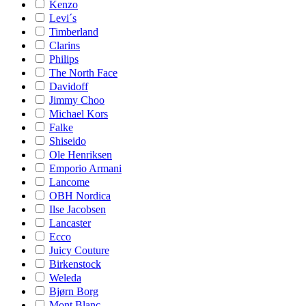
Kenzo
Levi´s
Timberland
Clarins
Philips
The North Face
Davidoff
Jimmy Choo
Michael Kors
Falke
Shiseido
Ole Henriksen
Emporio Armani
Lancome
OBH Nordica
Ilse Jacobsen
Lancaster
Ecco
Juicy Couture
Birkenstock
Weleda
Bjørn Borg
Mont Blanc