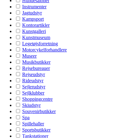
Hundesaloner
Instrumenter
Jagtudstyr
Kampsport
Kontorartikler
Kunstgalleri
Kunstmuseum
Legetøjsforretning
Motorcykelforhandlere
Museer
Musikbutikker
Rejsebureauer
Rejseudstyr
Rideudstyr
Sejlerudstyr
Sejlklubber
Shoppingcentre
Skiudstyr
Souvenirbutikker
Spa
Spillehaller
Sportsbutikker
Tankstationer