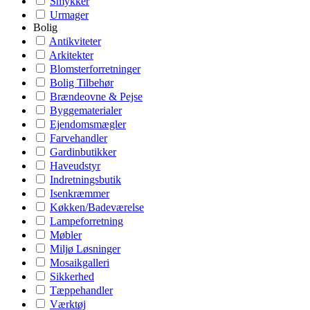
Smykker
Urmager
Bolig
Antikviteter
Arkitekter
Blomsterforretninger
Bolig Tilbehør
Brændeovne & Pejse
Byggematerialer
Ejendomsmægler
Farvehandler
Gardinbutikker
Haveudstyr
Indretningsbutik
Isenkræmmer
Køkken/Badeværelse
Lampeforretning
Møbler
Miljø Løsninger
Mosaikgalleri
Sikkerhed
Tæppehandler
Værktøj