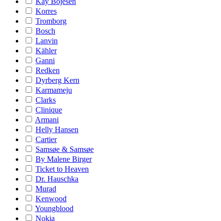
Kay Bojesen
Korres
Tromborg
Bosch
Lanvin
Kähler
Ganni
Redken
Dyrberg Kern
Karmameju
Clarks
Clinique
Armani
Helly Hansen
Cartier
Samsøe & Samsøe
By Malene Birger
Ticket to Heaven
Dr. Hauschka
Murad
Kenwood
Youngblood
Nokia