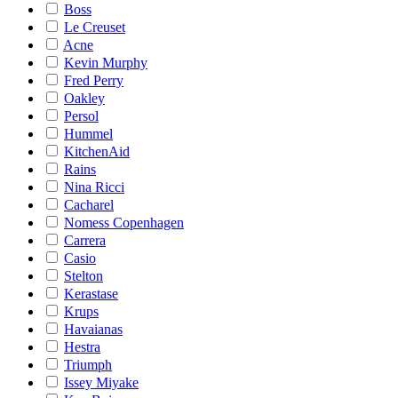
Boss
Le Creuset
Acne
Kevin Murphy
Fred Perry
Oakley
Persol
Hummel
KitchenAid
Rains
Nina Ricci
Cacharel
Nomess Copenhagen
Carrera
Casio
Stelton
Kerastase
Krups
Havaianas
Hestra
Triumph
Issey Miyake