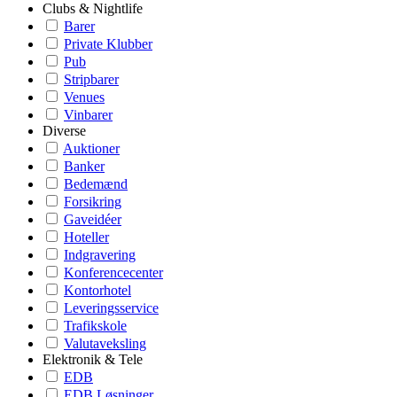
Clubs & Nightlife
Barer
Private Klubber
Pub
Stripbarer
Venues
Vinbarer
Diverse
Auktioner
Banker
Bedemænd
Forsikring
Gaveidéer
Hoteller
Indgravering
Konferencecenter
Kontorhotel
Leveringsservice
Trafikskole
Valutaveksling
Elektronik & Tele
EDB
EDB Løsninger