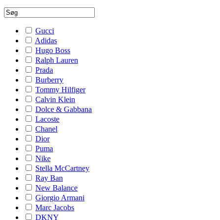
Gucci
Adidas
Hugo Boss
Ralph Lauren
Prada
Burberry
Tommy Hilfiger
Calvin Klein
Dolce & Gabbana
Lacoste
Chanel
Dior
Puma
Nike
Stella McCartney
Ray Ban
New Balance
Giorgio Armani
Marc Jacobs
DKNY