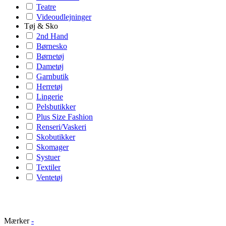
Teatre
Videoudlejninger
Tøj & Sko
2nd Hand
Børnesko
Børnetøj
Dametøj
Garnbutik
Herretøj
Lingerie
Pelsbutikker
Plus Size Fashion
Renseri/Vaskeri
Skobutikker
Skomager
Systuer
Textiler
Ventetøj
Mærker
-