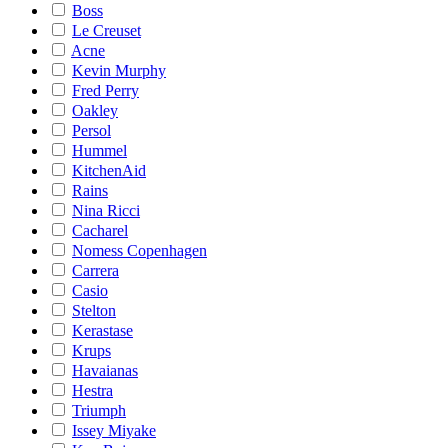
Boss
Le Creuset
Acne
Kevin Murphy
Fred Perry
Oakley
Persol
Hummel
KitchenAid
Rains
Nina Ricci
Cacharel
Nomess Copenhagen
Carrera
Casio
Stelton
Kerastase
Krups
Havaianas
Hestra
Triumph
Issey Miyake