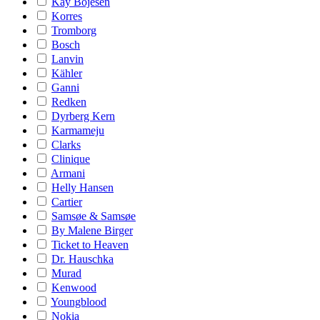
Kay Bojesen
Korres
Tromborg
Bosch
Lanvin
Kähler
Ganni
Redken
Dyrberg Kern
Karmameju
Clarks
Clinique
Armani
Helly Hansen
Cartier
Samsøe & Samsøe
By Malene Birger
Ticket to Heaven
Dr. Hauschka
Murad
Kenwood
Youngblood
Nokia