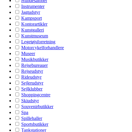
Hundesaloner
Instrumenter
Jagtudstyr
Kampsport
Kontorartikler
Kunstgalleri
Kunstmuseum
Legetøjsforretning
Motorcykelforhandlere
Museer
Musikbutikker
Rejsebureauer
Rejseudstyr
Rideudstyr
Sejlerudstyr
Sejlklubber
Shoppingcentre
Skiudstyr
Souvenirbutikker
Spa
Spillehaller
Sportsbutikker
Tankstationer