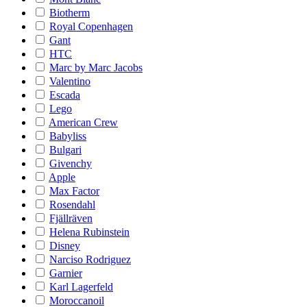
Biotherm
Royal Copenhagen
Gant
HTC
Marc by Marc Jacobs
Valentino
Escada
Lego
American Crew
Babyliss
Bulgari
Givenchy
Apple
Max Factor
Rosendahl
Fjällräven
Helena Rubinstein
Disney
Narciso Rodriguez
Garnier
Karl Lagerfeld
Moroccanoil