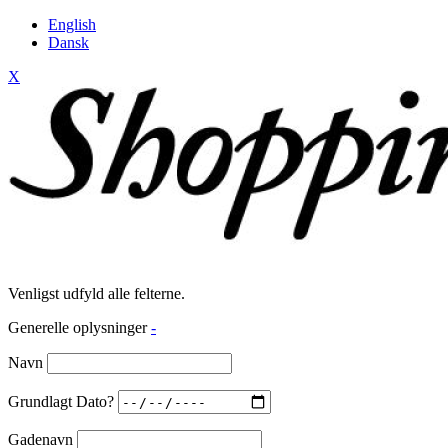
English
Dansk
X
Venligst udfyld alle felterne.
Generelle oplysninger
-
Navn
Grundlagt Dato?
Gadenavn