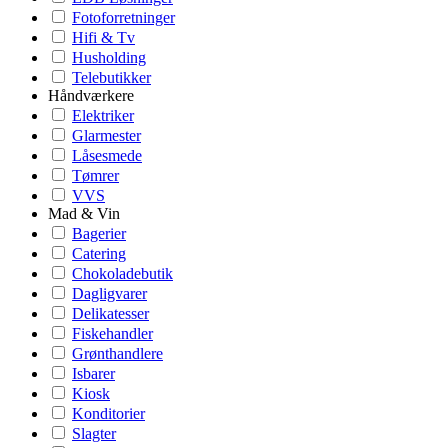
Fotoforretninger
Hifi & Tv
Husholding
Telebutikker
Håndværkere
Elektriker
Glarmester
Låsesmede
Tømrer
VVS
Mad & Vin
Bagerier
Catering
Chokoladebutik
Dagligvarer
Delikatesser
Fiskehandler
Grønthandlere
Isbarer
Kiosk
Konditorier
Slagter