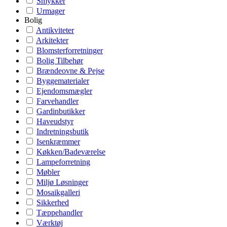
Smykker
Urmager
Bolig
Antikviteter
Arkitekter
Blomsterforretninger
Bolig Tilbehør
Brændeovne & Pejse
Byggematerialer
Ejendomsmægler
Farvehandler
Gardinbutikker
Haveudstyr
Indretningsbutik
Isenkræmmer
Køkken/Badeværelse
Lampeforretning
Møbler
Miljø Løsninger
Mosaikgalleri
Sikkerhed
Tæppehandler
Værktøj