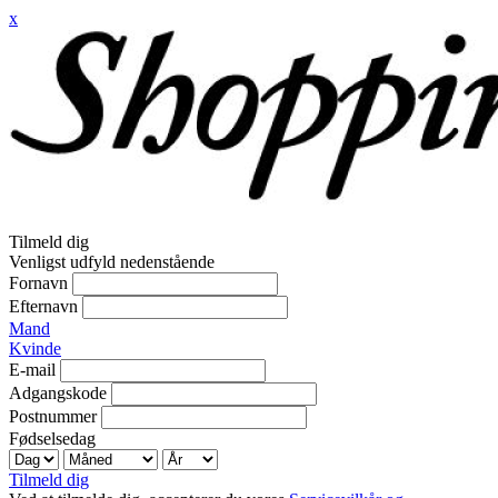
x
Tilmeld dig
Venligst udfyld nedenstående
Fornavn
Efternavn
Mand
Kvinde
E-mail
Adgangskode
Postnummer
Fødselsedag
Tilmeld dig