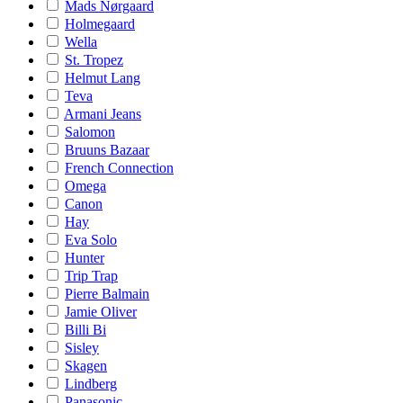
Mads Nørgaard
Holmegaard
Wella
St. Tropez
Helmut Lang
Teva
Armani Jeans
Salomon
Bruuns Bazaar
French Connection
Omega
Canon
Hay
Eva Solo
Hunter
Trip Trap
Pierre Balmain
Jamie Oliver
Billi Bi
Sisley
Skagen
Lindberg
Panasonic