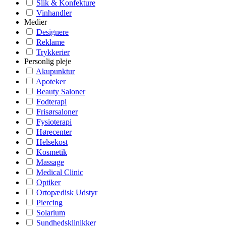
Slik & Konfekture
Vinhandler
Medier
Designere
Reklame
Trykkerier
Personlig pleje
Akupunktur
Apoteker
Beauty Saloner
Fodterapi
Frisørsaloner
Fysioterapi
Hørecenter
Helsekost
Kosmetik
Massage
Medical Clinic
Optiker
Ortopædisk Udstyr
Piercing
Solarium
Sundhedsklinikker