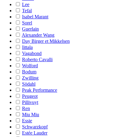
Lee
Tefal
Isabel Marant
Sorel
Guerlain
Alexander Wang
Day Birger et Mikkelsen
Iittala
Vagabond
Roberto Cavalli
Wolford
Bodum
Zwilling
Södahl
Peak Performance
Peugeot
Pillivuyt
Ren
Miu Miu
Essie
Schwarzkopf
Estée Lauder