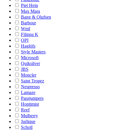
Piet Hein
Max Mara
Bang & Olufsen
Barbour
Wmf
Filippa K
OPI
Haglöfs
Style Masters
Microsoft
Quiksilver
JBS
Moncler
Saint Tropez
Nespresso
Lamaze
Parajumpers
Hoptimist
Reef
Mulberry
Jurlique
Scholl