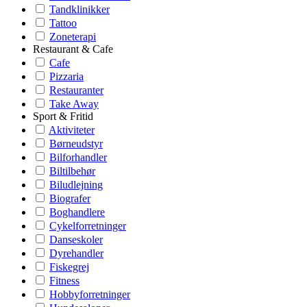
Tandklinikker
Tattoo
Zoneterapi
Restaurant & Cafe
Cafe
Pizzaria
Restauranter
Take Away
Sport & Fritid
Aktiviteter
Børneudstyr
Bilforhandler
Biltilbehør
Biludlejning
Biografer
Boghandlere
Cykelforretninger
Danseskoler
Dyrehandler
Fiskegrej
Fitness
Hobbyforretninger