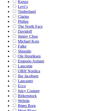
Kenzo
Levi´s
Timberland
Clarins
Philips
The North Face
Davidoff
Jimmy Choo
Michael Kors
Falke
Shiseido
Ole Henriksen
Emporio Armani
Lancome
OBH Nordica
Ilse Jacobsen
Lancaster
Ecco
Juicy Couture
Birkenstock
Weleda
Bjørn Borg
Mont Blanc