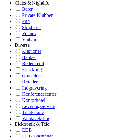
Clubs & Nightlife
Barer
Private Klubber
Pub
Stripbarer
Venues
Vinbarer
Diverse
Auktioner
Banker
Bedemænd
Forsikring
Gaveidéer
Hoteller
Indgravering
Konferencecenter
Kontorhotel
Leveringsservice
Trafikskole
Valutaveksling
Elektronik & Tele
EDB
EDB Løsninger