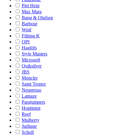
Piet Hein
Max Mara
Bang & Olufsen
Barbour
Wmf
Filippa K
OPI
Haglöfs
Style Masters
Microsoft
Quiksilver
JBS
Moncler
Saint Tropez
Nespresso
Lamaze
Parajumpers
Hoptimist
Reef
Mulberry
Jurlique
Scholl