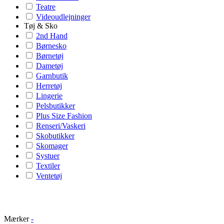
Teatre
Videoudlejninger
Tøj & Sko
2nd Hand
Børnesko
Børnetøj
Dametøj
Garnbutik
Herretøj
Lingerie
Pelsbutikker
Plus Size Fashion
Renseri/Vaskeri
Skobutikker
Skomager
Systuer
Textiler
Ventetøj
Mærker
-