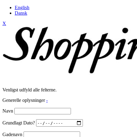
English
Dansk
X
Venligst udfyld alle felterne.
Generelle oplysninger
-
Navn
Grundlagt Dato?
Gadenavn