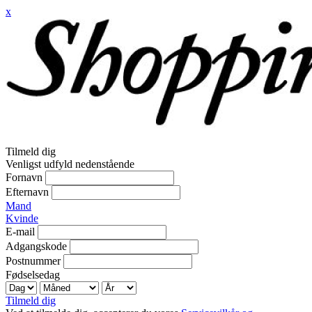
x
Tilmeld dig
Venligst udfyld nedenstående
Fornavn
Efternavn
Mand
Kvinde
E-mail
Adgangskode
Postnummer
Fødselsedag
Tilmeld dig