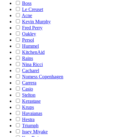
Boss
Le Creuset
Acne
Kevin Murphy
Fred Perry
Oakley
Persol
Hummel
KitchenAid
Rains
Nina Ricci
Cacharel
Nomess Copenhagen
Carrera
Casio
Stelton
Kerastase
Krups
Havaianas
Hestra
Triumph
Issey Miyake