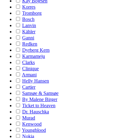
Kay Bojesen
Korres
Tromborg
Bosch
Lanvin
Kähler
Ganni
Redken
Dyrberg Kern
Karmameju
Clarks
Clinique
Armani
Helly Hansen
Cartier
Samsøe & Samsøe
By Malene Birger
Ticket to Heaven
Dr. Hauschka
Murad
Kenwood
Youngblood
Nokia