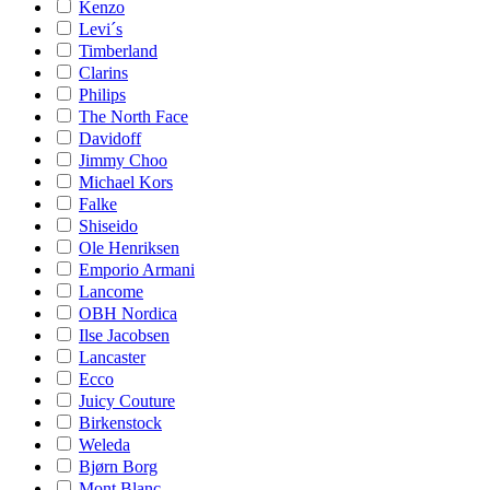
Kenzo
Levi´s
Timberland
Clarins
Philips
The North Face
Davidoff
Jimmy Choo
Michael Kors
Falke
Shiseido
Ole Henriksen
Emporio Armani
Lancome
OBH Nordica
Ilse Jacobsen
Lancaster
Ecco
Juicy Couture
Birkenstock
Weleda
Bjørn Borg
Mont Blanc