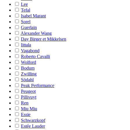
Lee
Tefal
Isabel Marant
Sorel
Guerlain
Alexander Wang
Day Birger et Mikkelsen
Iittala
Vagabond
Roberto Cavalli
Wolford
Bodum
Zwilling
Södahl
Peak Performance
Peugeot
Pillivuyt
Ren
Miu Miu
Essie
Schwarzkopf
Estée Lauder