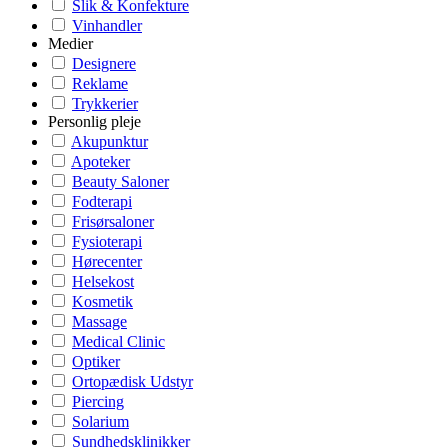
Slik & Konfekture
Vinhandler
Medier
Designere
Reklame
Trykkerier
Personlig pleje
Akupunktur
Apoteker
Beauty Saloner
Fodterapi
Frisørsaloner
Fysioterapi
Hørecenter
Helsekost
Kosmetik
Massage
Medical Clinic
Optiker
Ortopædisk Udstyr
Piercing
Solarium
Sundhedsklinikker