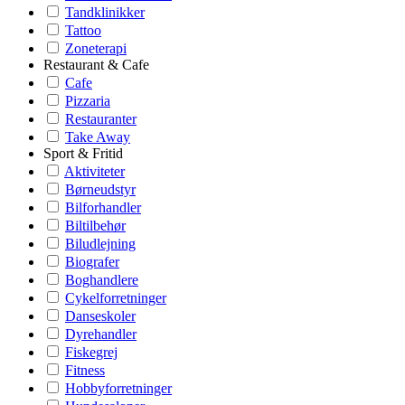
Tandklinikker
Tattoo
Zoneterapi
Restaurant & Cafe
Cafe
Pizzaria
Restauranter
Take Away
Sport & Fritid
Aktiviteter
Børneudstyr
Bilforhandler
Biltilbehør
Biludlejning
Biografer
Boghandlere
Cykelforretninger
Danseskoler
Dyrehandler
Fiskegrej
Fitness
Hobbyforretninger