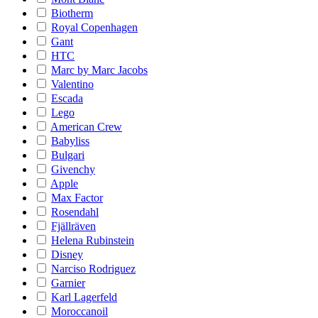
Biotherm
Royal Copenhagen
Gant
HTC
Marc by Marc Jacobs
Valentino
Escada
Lego
American Crew
Babyliss
Bulgari
Givenchy
Apple
Max Factor
Rosendahl
Fjällräven
Helena Rubinstein
Disney
Narciso Rodriguez
Garnier
Karl Lagerfeld
Moroccanoil