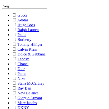
Gucci
Adidas
Hugo Boss
Ralph Lauren
Prada
Burberry
Tommy Hilfiger
Calvin Klein
Dolce & Gabbana
Lacoste
Chanel
Dior
Puma
Nike
Stella McCartney
Ray Ban
New Balance
Giorgio Armani
Marc Jacobs
DKNY