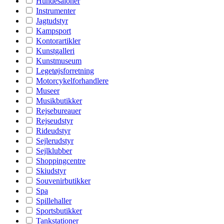
Hundesaloner
Instrumenter
Jagtudstyr
Kampsport
Kontorartikler
Kunstgalleri
Kunstmuseum
Legetøjsforretning
Motorcykelforhandlere
Museer
Musikbutikker
Rejsebureauer
Rejseudstyr
Rideudstyr
Sejlerudstyr
Sejlklubber
Shoppingcentre
Skiudstyr
Souvenirbutikker
Spa
Spillehaller
Sportsbutikker
Tankstationer