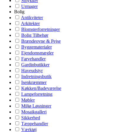
Smykker
Urmager
Bolig
Antikviteter
Arkitekter
Blomsterforretninger
Bolig Tilbehør
Brændeovne & Pejse
Byggematerialer
Ejendomsmægler
Farvehandler
Gardinbutikker
Haveudstyr
Indretningsbutik
Isenkræmmer
Køkken/Badeværelse
Lampeforretning
Møbler
Miljø Løsninger
Mosaikgalleri
Sikkerhed
Tæppehandler
Værktøj