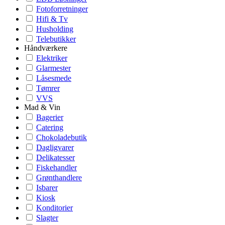
Fotoforretninger
Hifi & Tv
Husholding
Telebutikker
Håndværkere
Elektriker
Glarmester
Låsesmede
Tømrer
VVS
Mad & Vin
Bagerier
Catering
Chokoladebutik
Dagligvarer
Delikatesser
Fiskehandler
Grønthandlere
Isbarer
Kiosk
Konditorier
Slagter