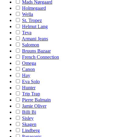
Mads Nørgaard
Holmegaard
Wella
St. Tropez
Helmut Lang
Teva
Armani Jeans
Salomon
Bruuns Bazaar
French Connection
Omega
Canon
Hay
Eva Solo
Hunter
Trip Trap
Pierre Balmain
Jamie Oliver
Billi Bi
Sisley
Skagen
Lindberg
Panasonic