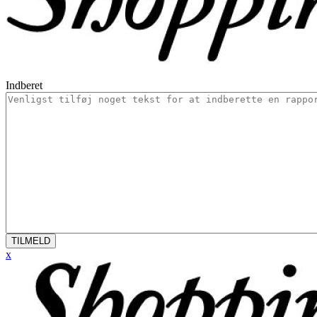
Indberet
TILMELD
x