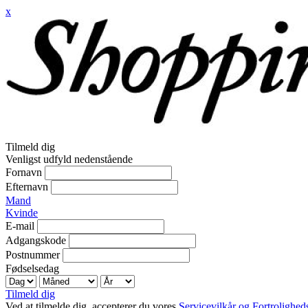
x
Tilmeld dig
Venligst udfyld nedenstående
Fornavn
Efternavn
Mand
Kvinde
E-mail
Adgangskode
Postnummer
Fødselsedag
Tilmeld dig
Ved at tilmelde dig, accepterer du vores
Servicevilkår og Fortroligheds