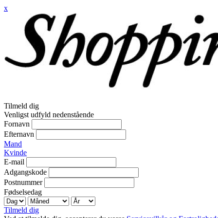
x
Tilmeld dig
Venligst udfyld nedenstående
Fornavn
Efternavn
Mand
Kvinde
E-mail
Adgangskode
Postnummer
Fødselsedag
Tilmeld dig