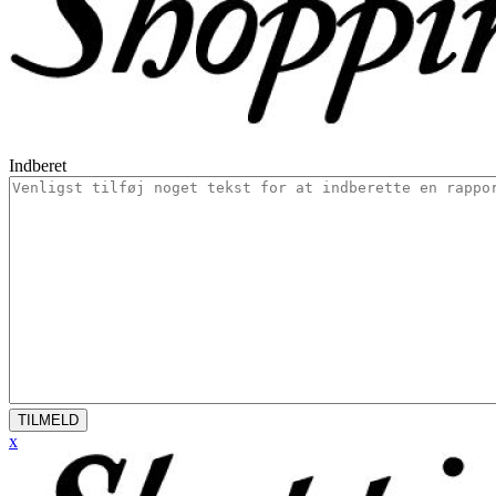
Indberet
TILMELD
x