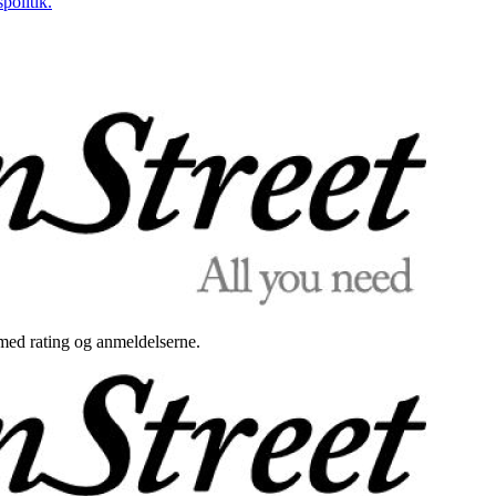
politik.
med rating og anmeldelserne.