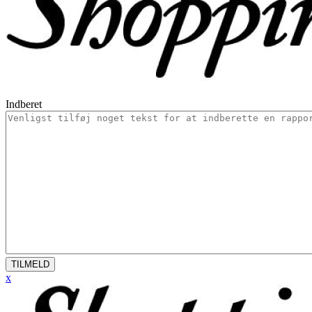
Indberet
TILMELD
x