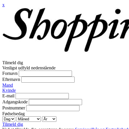
x
Tilmeld dig
Venligst udfyld nedenstående
Fornavn
Efternavn
Mand
Kvinde
E-mail
Adgangskode
Postnummer
Fødselsedag
Tilmeld dig