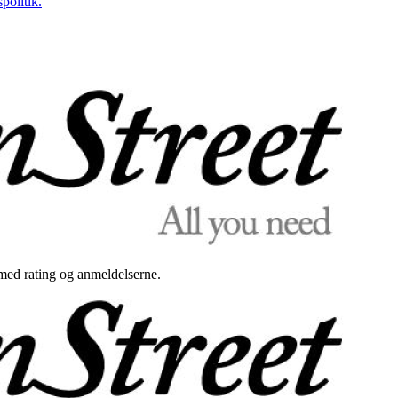
politik.
med rating og anmeldelserne.