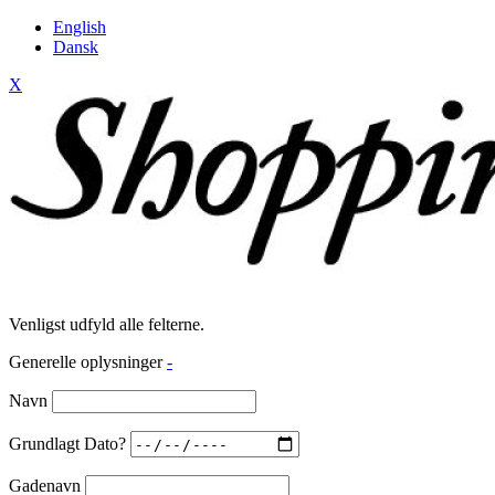
English
Dansk
X
Venligst udfyld alle felterne.
Generelle oplysninger
-
Navn
Grundlagt Dato?
Gadenavn