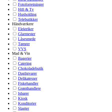
Fotoforretninger
Hifi & Tv
Husholding
Telebutikker
Håndværkere
Elektriker
Glarmester
Låsesmede
Tømrer
VVS
Mad & Vin
Bagerier
Catering
Chokoladebutik
Dagligvarer
Delikatesser
Fiskehandler
Grønthandlere
Isbarer
Kiosk
Konditorier
Slagter