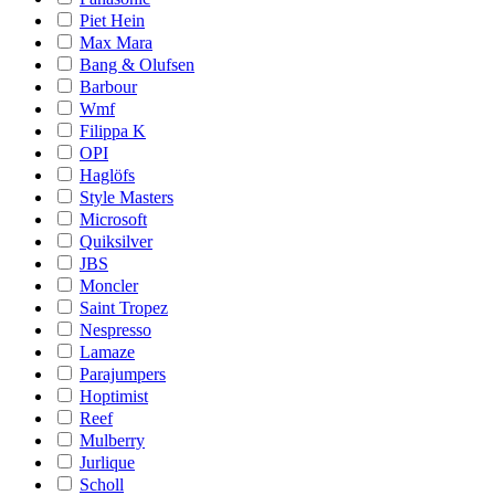
Piet Hein
Max Mara
Bang & Olufsen
Barbour
Wmf
Filippa K
OPI
Haglöfs
Style Masters
Microsoft
Quiksilver
JBS
Moncler
Saint Tropez
Nespresso
Lamaze
Parajumpers
Hoptimist
Reef
Mulberry
Jurlique
Scholl