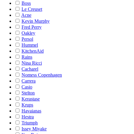
Boss
Le Creuset
Acne
Kevin Murphy
Fred Perry
Oakley
Persol
Hummel
KitchenAid
Rains
Nina Ricci
Cacharel
Nomess Copenhagen
Carrera
Casio
Stelton
Kerastase
Krups
Havaianas
Hestra
Triumph
Issey Miyake