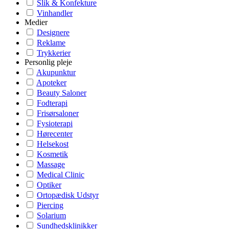
Slik & Konfekture
Vinhandler
Medier
Designere
Reklame
Trykkerier
Personlig pleje
Akupunktur
Apoteker
Beauty Saloner
Fodterapi
Frisørsaloner
Fysioterapi
Hørecenter
Helsekost
Kosmetik
Massage
Medical Clinic
Optiker
Ortopædisk Udstyr
Piercing
Solarium
Sundhedsklinikker