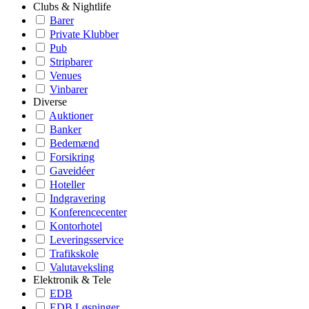
Clubs & Nightlife
Barer
Private Klubber
Pub
Stripbarer
Venues
Vinbarer
Diverse
Auktioner
Banker
Bedemænd
Forsikring
Gaveidéer
Hoteller
Indgravering
Konferencecenter
Kontorhotel
Leveringsservice
Trafikskole
Valutaveksling
Elektronik & Tele
EDB
EDB Løsninger