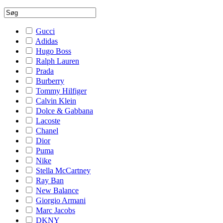
Gucci
Adidas
Hugo Boss
Ralph Lauren
Prada
Burberry
Tommy Hilfiger
Calvin Klein
Dolce & Gabbana
Lacoste
Chanel
Dior
Puma
Nike
Stella McCartney
Ray Ban
New Balance
Giorgio Armani
Marc Jacobs
DKNY