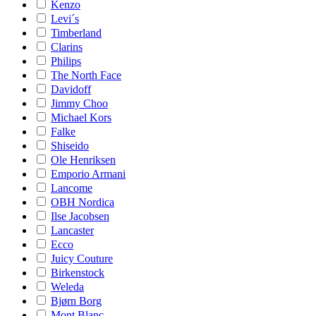
Kenzo
Levi´s
Timberland
Clarins
Philips
The North Face
Davidoff
Jimmy Choo
Michael Kors
Falke
Shiseido
Ole Henriksen
Emporio Armani
Lancome
OBH Nordica
Ilse Jacobsen
Lancaster
Ecco
Juicy Couture
Birkenstock
Weleda
Bjørn Borg
Mont Blanc