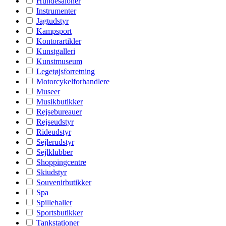
Hundesaloner
Instrumenter
Jagtudstyr
Kampsport
Kontorartikler
Kunstgalleri
Kunstmuseum
Legetøjsforretning
Motorcykelforhandlere
Museer
Musikbutikker
Rejsebureauer
Rejseudstyr
Rideudstyr
Sejlerudstyr
Sejlklubber
Shoppingcentre
Skiudstyr
Souvenirbutikker
Spa
Spillehaller
Sportsbutikker
Tankstationer