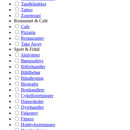
Tandklinikker
Tattoo
Zoneterapi
Restaurant & Cafe
Cafe
Pizzaria
Restauranter
Take Away
Sport & Fritid
Aktiviteter
Børneudstyr
Bilforhandler
Biltilbehør
Biludlejning
Biografer
Boghandlere
Cykelforretninger
Danseskoler
Dyrehandler
Fiskegrej
Fitness
Hobbyforretninger