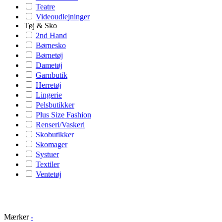
Teatre
Videoudlejninger
Tøj & Sko
2nd Hand
Børnesko
Børnetøj
Dametøj
Garnbutik
Herretøj
Lingerie
Pelsbutikker
Plus Size Fashion
Renseri/Vaskeri
Skobutikker
Skomager
Systuer
Textiler
Ventetøj
Mærker
-