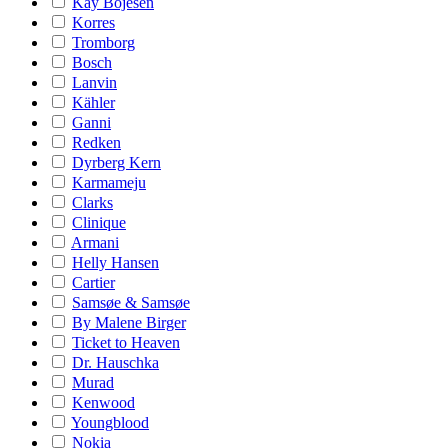
Kay Bojesen
Korres
Tromborg
Bosch
Lanvin
Kähler
Ganni
Redken
Dyrberg Kern
Karmameju
Clarks
Clinique
Armani
Helly Hansen
Cartier
Samsøe & Samsøe
By Malene Birger
Ticket to Heaven
Dr. Hauschka
Murad
Kenwood
Youngblood
Nokia