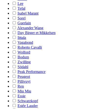
Lee
Tefal
Isabel Marant
Sorel
Guerlain
Alexander Wang
Day Birger et Mikkelsen
Iittala
Vagabond
Roberto Cavalli
Wolford
Bodum
Zwilling
Södahl
Peak Performance
Peugeot
Pillivuyt
Ren
Miu Miu
Essie
Schwarzkopf
Estée Lauder