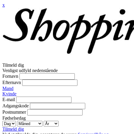
x
Tilmeld dig
Venligst udfyld nedenstående
Fornavn
Efternavn
Mand
Kvinde
E-mail
Adgangskode
Postnummer
Fødselsedag
Tilmeld dig