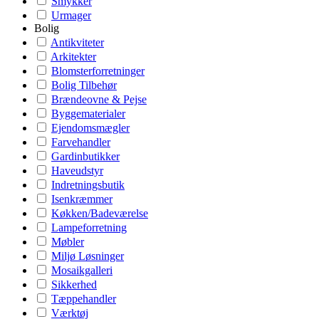
Smykker
Urmager
Bolig
Antikviteter
Arkitekter
Blomsterforretninger
Bolig Tilbehør
Brændeovne & Pejse
Byggematerialer
Ejendomsmægler
Farvehandler
Gardinbutikker
Haveudstyr
Indretningsbutik
Isenkræmmer
Køkken/Badeværelse
Lampeforretning
Møbler
Miljø Løsninger
Mosaikgalleri
Sikkerhed
Tæppehandler
Værktøj