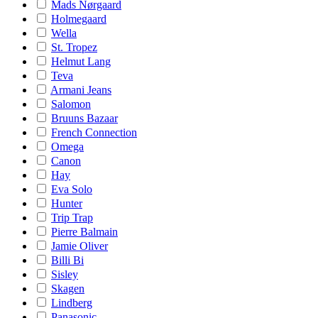
Mads Nørgaard
Holmegaard
Wella
St. Tropez
Helmut Lang
Teva
Armani Jeans
Salomon
Bruuns Bazaar
French Connection
Omega
Canon
Hay
Eva Solo
Hunter
Trip Trap
Pierre Balmain
Jamie Oliver
Billi Bi
Sisley
Skagen
Lindberg
Panasonic