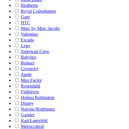
Biotherm
Royal Copenhagen
Gant
HTC
Marc by Marc Jacobs
Valentino
Escada
Lego
American Crew
Babyliss
Bulgari
Givenchy
Apple
Max Factor
Rosendahl
Fjällräven
Helena Rubinstein
Disney
Narciso Rodriguez
Garnier
Karl Lagerfeld
Moroccanoil