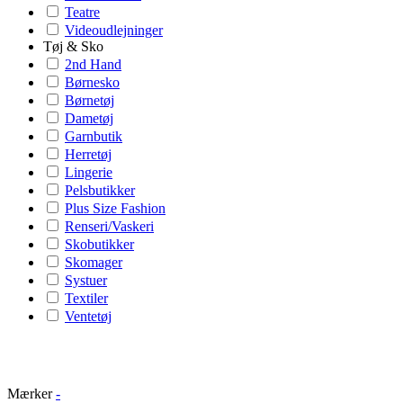
Teatre
Videoudlejninger
Tøj & Sko
2nd Hand
Børnesko
Børnetøj
Dametøj
Garnbutik
Herretøj
Lingerie
Pelsbutikker
Plus Size Fashion
Renseri/Vaskeri
Skobutikker
Skomager
Systuer
Textiler
Ventetøj
Mærker
-