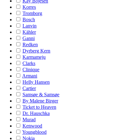
Kay Bojesen
Korres
Tromborg
Bosch
Lanvin
Kähler
Ganni
Redken
Dyrberg Kern
Karmameju
Clarks
Clinique
Armani
Helly Hansen
Cartier
Samsøe & Samsøe
By Malene Birger
Ticket to Heaven
Dr. Hauschka
Murad
Kenwood
Youngblood
Nokia