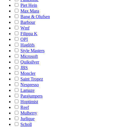
Piet Hein
Max Mara
Bang & Olufsen
Barbour
Wmf
Filippa K
OPI
Haglöfs
Style Masters
Microsoft
Quiksilver
JBS
Moncler
Saint Tropez
Nespresso
Lamaze
Parajumpers
Hoptimist
Reef
Mulberry
Jurlique
Scholl