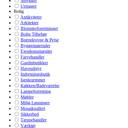
Smykker
Urmager
Bolig
Antikviteter
Arkitekter
Blomsterforretninger
Bolig Tilbehør
Brændeovne & Pejse
Byggematerialer
Ejendomsmægler
Farvehandler
Gardinbutikker
Haveudstyr
Indretningsbutik
Isenkræmmer
Køkken/Badeværelse
Lampeforretning
Møbler
Miljø Løsninger
Mosaikgalleri
Sikkerhed
Tæppehandler
Værktøj