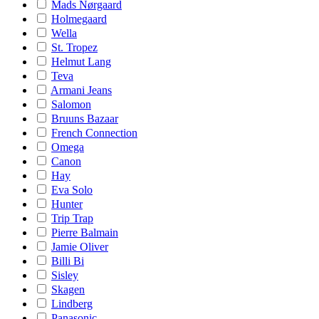
Mads Nørgaard
Holmegaard
Wella
St. Tropez
Helmut Lang
Teva
Armani Jeans
Salomon
Bruuns Bazaar
French Connection
Omega
Canon
Hay
Eva Solo
Hunter
Trip Trap
Pierre Balmain
Jamie Oliver
Billi Bi
Sisley
Skagen
Lindberg
Panasonic