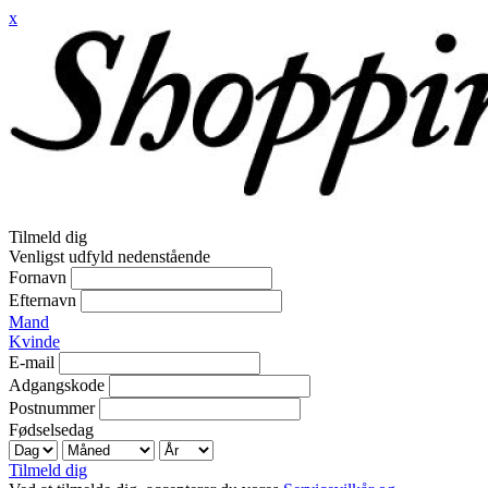
x
Tilmeld dig
Venligst udfyld nedenstående
Fornavn
Efternavn
Mand
Kvinde
E-mail
Adgangskode
Postnummer
Fødselsedag
Tilmeld dig