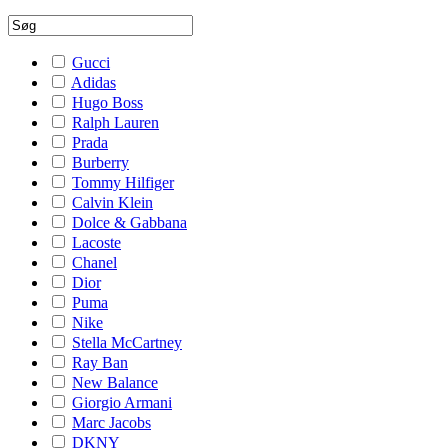
Gucci
Adidas
Hugo Boss
Ralph Lauren
Prada
Burberry
Tommy Hilfiger
Calvin Klein
Dolce & Gabbana
Lacoste
Chanel
Dior
Puma
Nike
Stella McCartney
Ray Ban
New Balance
Giorgio Armani
Marc Jacobs
DKNY