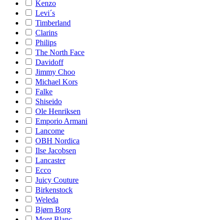
Kenzo
Levi´s
Timberland
Clarins
Philips
The North Face
Davidoff
Jimmy Choo
Michael Kors
Falke
Shiseido
Ole Henriksen
Emporio Armani
Lancome
OBH Nordica
Ilse Jacobsen
Lancaster
Ecco
Juicy Couture
Birkenstock
Weleda
Bjørn Borg
Mont Blanc