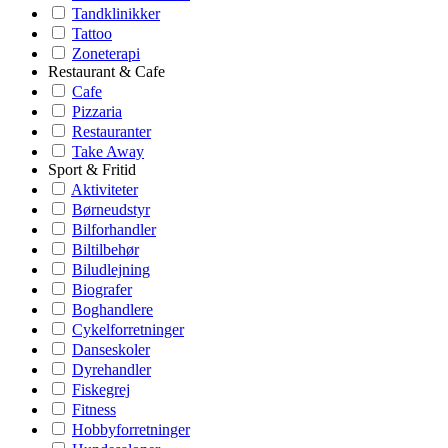
Tandklinikker
Tattoo
Zoneterapi
Restaurant & Cafe
Cafe
Pizzaria
Restauranter
Take Away
Sport & Fritid
Aktiviteter
Børneudstyr
Bilforhandler
Biltilbehør
Biludlejning
Biografer
Boghandlere
Cykelforretninger
Danseskoler
Dyrehandler
Fiskegrej
Fitness
Hobbyforretninger