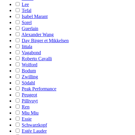
Lee
Tefal
Isabel Marant
Sorel
Guerlain
Alexander Wang
Day Birger et Mikkelsen
Iittala
Vagabond
Roberto Cavalli
Wolford
Bodum
Zwilling
Södahl
Peak Performance
Peugeot
Pillivuyt
Ren
Miu Miu
Essie
Schwarzkopf
Estée Lauder