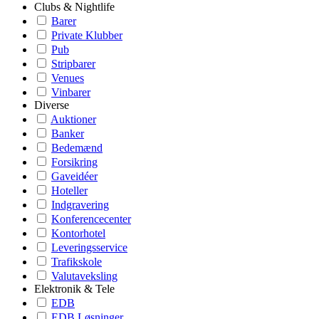
Clubs & Nightlife
Barer
Private Klubber
Pub
Stripbarer
Venues
Vinbarer
Diverse
Auktioner
Banker
Bedemænd
Forsikring
Gaveidéer
Hoteller
Indgravering
Konferencecenter
Kontorhotel
Leveringsservice
Trafikskole
Valutaveksling
Elektronik & Tele
EDB
EDB Løsninger