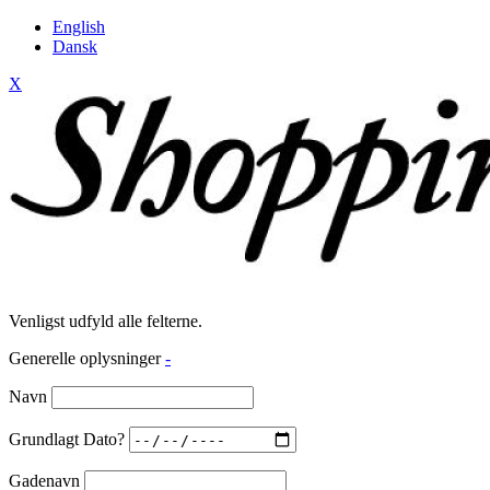
English
Dansk
X
Venligst udfyld alle felterne.
Generelle oplysninger
-
Navn
Grundlagt Dato?
Gadenavn