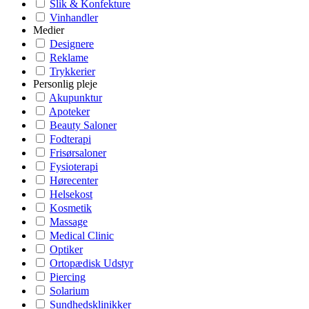
Slik & Konfekture
Vinhandler
Medier
Designere
Reklame
Trykkerier
Personlig pleje
Akupunktur
Apoteker
Beauty Saloner
Fodterapi
Frisørsaloner
Fysioterapi
Hørecenter
Helsekost
Kosmetik
Massage
Medical Clinic
Optiker
Ortopædisk Udstyr
Piercing
Solarium
Sundhedsklinikker