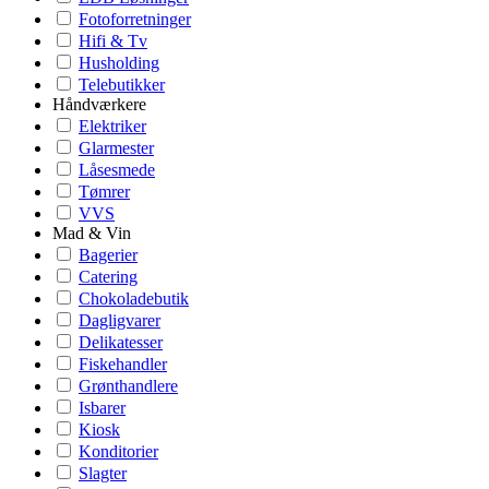
Fotoforretninger
Hifi & Tv
Husholding
Telebutikker
Håndværkere
Elektriker
Glarmester
Låsesmede
Tømrer
VVS
Mad & Vin
Bagerier
Catering
Chokoladebutik
Dagligvarer
Delikatesser
Fiskehandler
Grønthandlere
Isbarer
Kiosk
Konditorier
Slagter