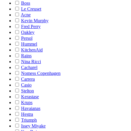
Boss
Le Creuset
Acne
Kevin Murphy
Fred Perry
Oakley
Persol
Hummel
KitchenAid
Rains
Nina Ricci
Cacharel
Nomess Copenhagen
Carrera
Casio
Stelton
Kerastase
Krups
Havaianas
Hestra
Triumph
Issey Miyake