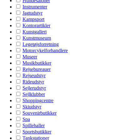
Hundesaloner
Instrumenter
Jagtudstyr
Kampsport
Kontorartikler
Kunstgalleri
Kunstmuseum
Legetøjsforretning
Motorcykelforhandlere
Museer
Musikbutikker
Rejsebureauer
Rejseudstyr
Rideudstyr
Sejlerudstyr
Sejlklubber
Shoppingcentre
Skiudstyr
Souvenirbutikker
Spa
Spillehaller
Sportsbutikker
Tankstationer