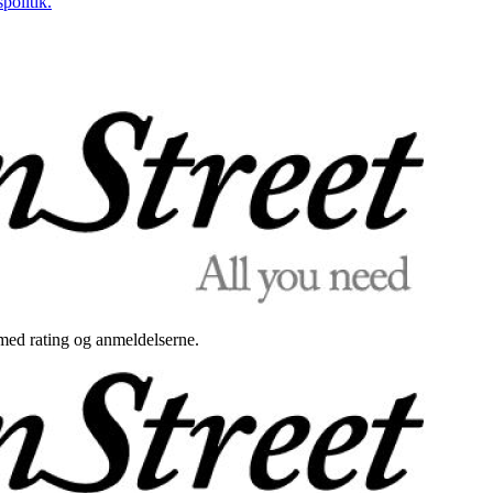
politik.
med rating og anmeldelserne.