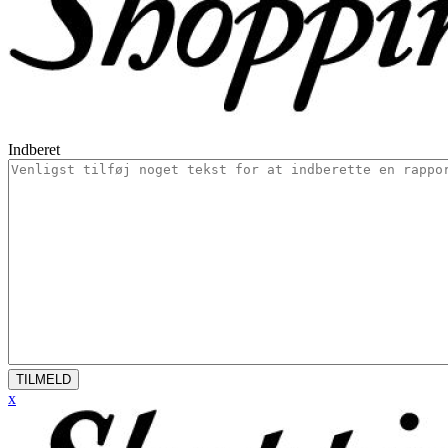
Indberet
TILMELD
x