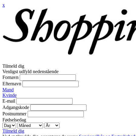
x
Tilmeld dig
Venligst udfyld nedenstående
Fornavn
Efternavn
Mand
Kvinde
E-mail
Adgangskode
Postnummer
Fødselsedag
Tilmeld dig