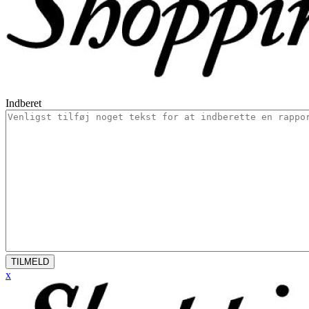
Indberet
TILMELD
x