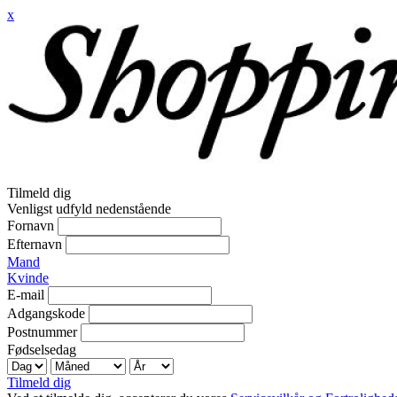
x
Tilmeld dig
Venligst udfyld nedenstående
Fornavn
Efternavn
Mand
Kvinde
E-mail
Adgangskode
Postnummer
Fødselsedag
Tilmeld dig