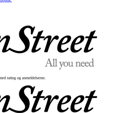
politik.
med rating og anmeldelserne.