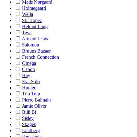
Mads Nørgaard
Holmegaard
Wella
St. Tropez
Helmut Lang
Teva
Armani Jeans
Salomon
Bruuns Bazaar
French Connection
Omega
Canon
Hay
Eva Solo
Hunter
Trip Trap
Pierre Balmain
Jamie Oliver
Billi Bi
Sisley
Skagen
Lindberg
Panasonic