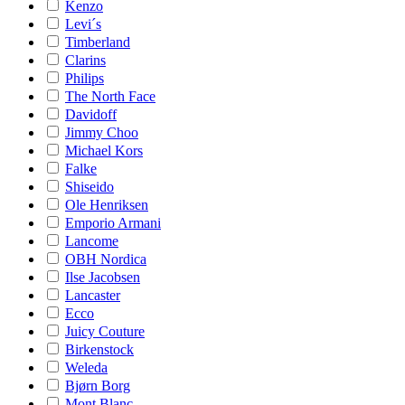
Kenzo
Levi´s
Timberland
Clarins
Philips
The North Face
Davidoff
Jimmy Choo
Michael Kors
Falke
Shiseido
Ole Henriksen
Emporio Armani
Lancome
OBH Nordica
Ilse Jacobsen
Lancaster
Ecco
Juicy Couture
Birkenstock
Weleda
Bjørn Borg
Mont Blanc