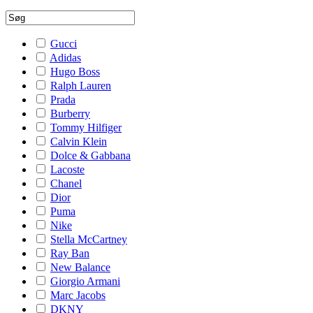
Gucci
Adidas
Hugo Boss
Ralph Lauren
Prada
Burberry
Tommy Hilfiger
Calvin Klein
Dolce & Gabbana
Lacoste
Chanel
Dior
Puma
Nike
Stella McCartney
Ray Ban
New Balance
Giorgio Armani
Marc Jacobs
DKNY