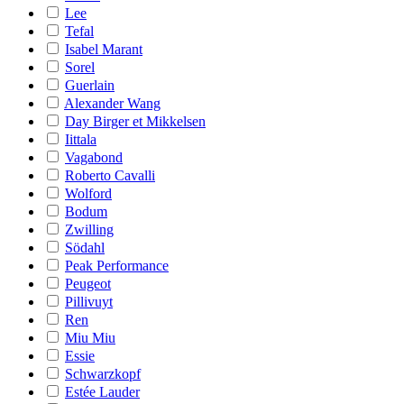
Lee
Tefal
Isabel Marant
Sorel
Guerlain
Alexander Wang
Day Birger et Mikkelsen
Iittala
Vagabond
Roberto Cavalli
Wolford
Bodum
Zwilling
Södahl
Peak Performance
Peugeot
Pillivuyt
Ren
Miu Miu
Essie
Schwarzkopf
Estée Lauder