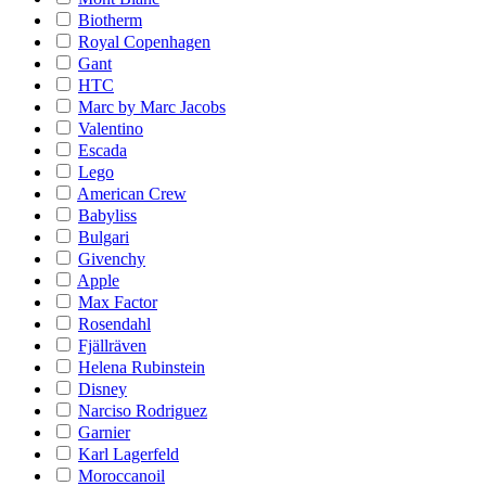
Biotherm
Royal Copenhagen
Gant
HTC
Marc by Marc Jacobs
Valentino
Escada
Lego
American Crew
Babyliss
Bulgari
Givenchy
Apple
Max Factor
Rosendahl
Fjällräven
Helena Rubinstein
Disney
Narciso Rodriguez
Garnier
Karl Lagerfeld
Moroccanoil