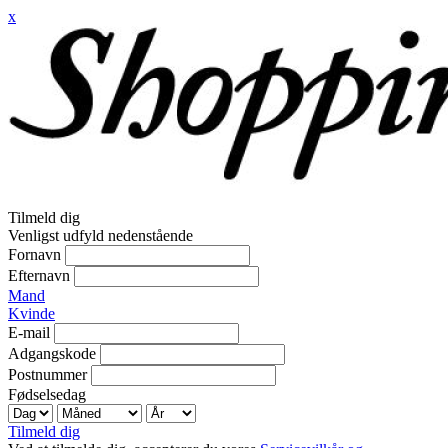
x
Tilmeld dig
Venligst udfyld nedenstående
Fornavn
Efternavn
Mand
Kvinde
E-mail
Adgangskode
Postnummer
Fødselsedag
Tilmeld dig