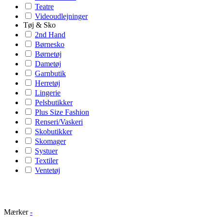
Teatre
Videoudlejninger
Tøj & Sko
2nd Hand
Børnesko
Børnetøj
Dametøj
Garnbutik
Herretøj
Lingerie
Pelsbutikker
Plus Size Fashion
Renseri/Vaskeri
Skobutikker
Skomager
Systuer
Textiler
Ventetøj
Mærker
-