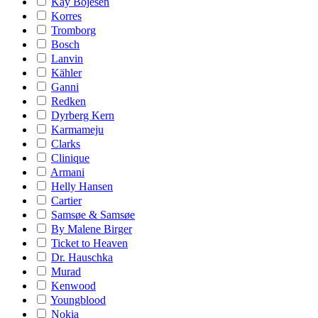
Kay Bojesen
Korres
Tromborg
Bosch
Lanvin
Kähler
Ganni
Redken
Dyrberg Kern
Karmameju
Clarks
Clinique
Armani
Helly Hansen
Cartier
Samsøe & Samsøe
By Malene Birger
Ticket to Heaven
Dr. Hauschka
Murad
Kenwood
Youngblood
Nokia