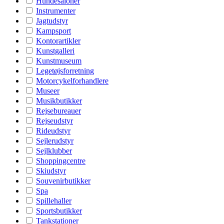
Hundesaloner
Instrumenter
Jagtudstyr
Kampsport
Kontorartikler
Kunstgalleri
Kunstmuseum
Legetøjsforretning
Motorcykelforhandlere
Museer
Musikbutikker
Rejsebureauer
Rejseudstyr
Rideudstyr
Sejlerudstyr
Sejlklubber
Shoppingcentre
Skiudstyr
Souvenirbutikker
Spa
Spillehaller
Sportsbutikker
Tankstationer