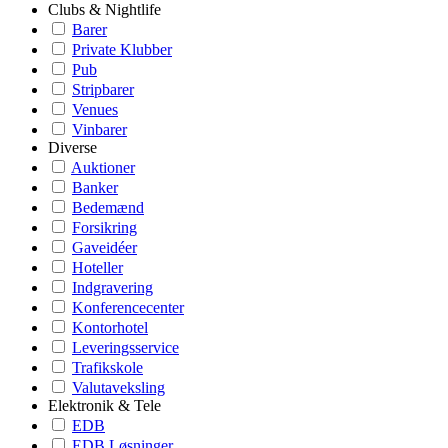
Clubs & Nightlife
Barer
Private Klubber
Pub
Stripbarer
Venues
Vinbarer
Diverse
Auktioner
Banker
Bedemænd
Forsikring
Gaveidéer
Hoteller
Indgravering
Konferencecenter
Kontorhotel
Leveringsservice
Trafikskole
Valutaveksling
Elektronik & Tele
EDB
EDB Løsninger