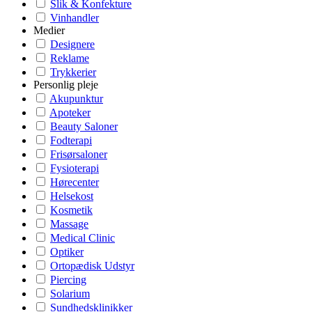
Slik & Konfekture
Vinhandler
Medier
Designere
Reklame
Trykkerier
Personlig pleje
Akupunktur
Apoteker
Beauty Saloner
Fodterapi
Frisørsaloner
Fysioterapi
Hørecenter
Helsekost
Kosmetik
Massage
Medical Clinic
Optiker
Ortopædisk Udstyr
Piercing
Solarium
Sundhedsklinikker