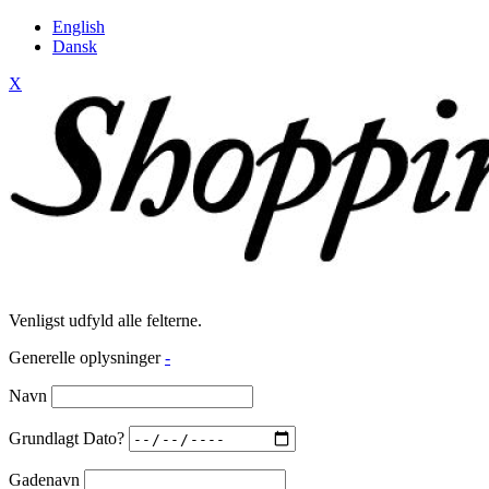
English
Dansk
X
Venligst udfyld alle felterne.
Generelle oplysninger
-
Navn
Grundlagt Dato?
Gadenavn