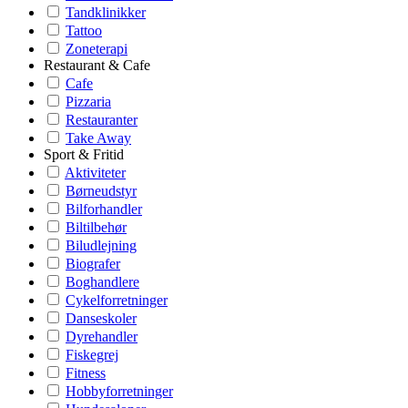
Tandklinikker
Tattoo
Zoneterapi
Restaurant & Cafe
Cafe
Pizzaria
Restauranter
Take Away
Sport & Fritid
Aktiviteter
Børneudstyr
Bilforhandler
Biltilbehør
Biludlejning
Biografer
Boghandlere
Cykelforretninger
Danseskoler
Dyrehandler
Fiskegrej
Fitness
Hobbyforretninger