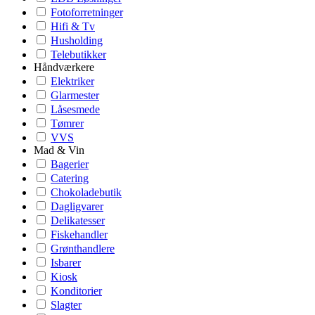
Fotoforretninger
Hifi & Tv
Husholding
Telebutikker
Håndværkere
Elektriker
Glarmester
Låsesmede
Tømrer
VVS
Mad & Vin
Bagerier
Catering
Chokoladebutik
Dagligvarer
Delikatesser
Fiskehandler
Grønthandlere
Isbarer
Kiosk
Konditorier
Slagter