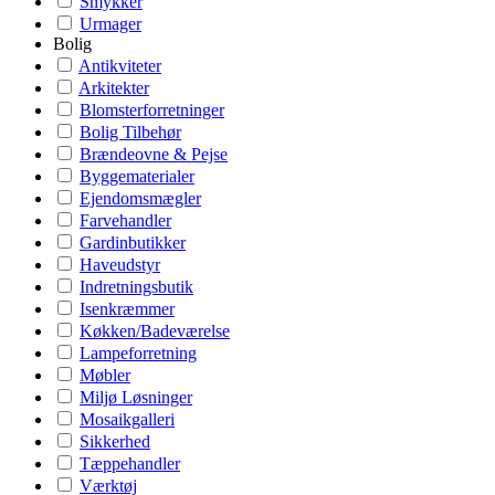
Smykker
Urmager
Bolig
Antikviteter
Arkitekter
Blomsterforretninger
Bolig Tilbehør
Brændeovne & Pejse
Byggematerialer
Ejendomsmægler
Farvehandler
Gardinbutikker
Haveudstyr
Indretningsbutik
Isenkræmmer
Køkken/Badeværelse
Lampeforretning
Møbler
Miljø Løsninger
Mosaikgalleri
Sikkerhed
Tæppehandler
Værktøj