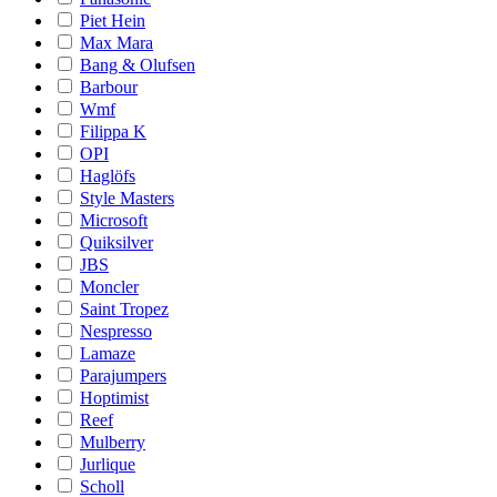
Piet Hein
Max Mara
Bang & Olufsen
Barbour
Wmf
Filippa K
OPI
Haglöfs
Style Masters
Microsoft
Quiksilver
JBS
Moncler
Saint Tropez
Nespresso
Lamaze
Parajumpers
Hoptimist
Reef
Mulberry
Jurlique
Scholl