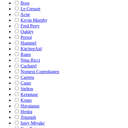
Boss
Le Creuset
Acne
Kevin Murphy
Fred Perry
Oakley
Persol
Hummel
KitchenAid
Rains
Nina Ricci
Cacharel
Nomess Copenhagen
Carrera
Casio
Stelton
Kerastase
Krups
Havaianas
Hestra
Triumph
Issey Miyake