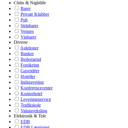
Clubs & Nightlife
Barer
Private Klubber
Pub
Stripbarer
Venues
Vinbarer
Diverse
Auktioner
Banker
Bedemænd
Forsikring
Gaveidéer
Hoteller
Indgravering
Konferencecenter
Kontorhotel
Leveringsservice
Trafikskole
Valutaveksling
Elektronik & Tele
EDB
EDB Løsninger