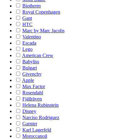
Biotherm
Royal Copenhagen
Gant
HTC
Marc by Marc Jacobs
Valentino
Escada
Lego
American Crew
Babyliss
Bulgari
Givenchy
Apple
Max Factor
Rosendahl
Fjällräven
Helena Rubinstein
Disney
Narciso Rodriguez
Garnier
Karl Lagerfeld
Moroccanoil