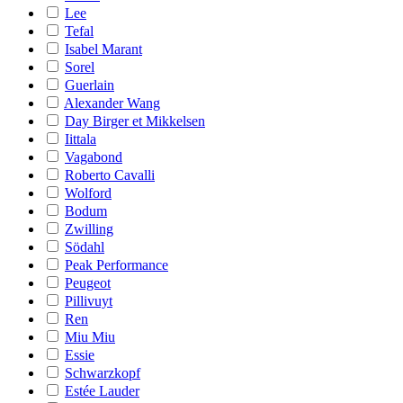
Lee
Tefal
Isabel Marant
Sorel
Guerlain
Alexander Wang
Day Birger et Mikkelsen
Iittala
Vagabond
Roberto Cavalli
Wolford
Bodum
Zwilling
Södahl
Peak Performance
Peugeot
Pillivuyt
Ren
Miu Miu
Essie
Schwarzkopf
Estée Lauder