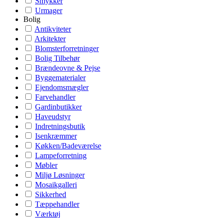
Smykker
Urmager
Bolig
Antikviteter
Arkitekter
Blomsterforretninger
Bolig Tilbehør
Brændeovne & Pejse
Byggematerialer
Ejendomsmægler
Farvehandler
Gardinbutikker
Haveudstyr
Indretningsbutik
Isenkræmmer
Køkken/Badeværelse
Lampeforretning
Møbler
Miljø Løsninger
Mosaikgalleri
Sikkerhed
Tæppehandler
Værktøj