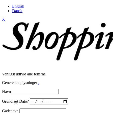
English
Dansk
X
Venligst udfyld alle felterne.
Generelle oplysninger
-
Navn
Grundlagt Dato?
Gadenavn