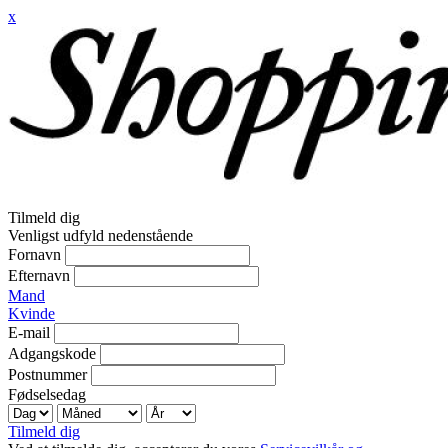
x
Tilmeld dig
Venligst udfyld nedenstående
Fornavn
Efternavn
Mand
Kvinde
E-mail
Adgangskode
Postnummer
Fødselsedag
Tilmeld dig