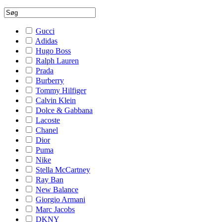
Gucci
Adidas
Hugo Boss
Ralph Lauren
Prada
Burberry
Tommy Hilfiger
Calvin Klein
Dolce & Gabbana
Lacoste
Chanel
Dior
Puma
Nike
Stella McCartney
Ray Ban
New Balance
Giorgio Armani
Marc Jacobs
DKNY