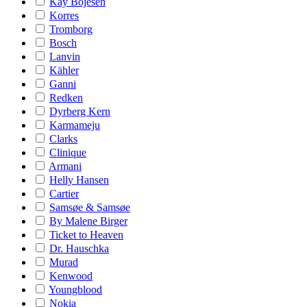
Kay Bojesen
Korres
Tromborg
Bosch
Lanvin
Kähler
Ganni
Redken
Dyrberg Kern
Karmameju
Clarks
Clinique
Armani
Helly Hansen
Cartier
Samsøe & Samsøe
By Malene Birger
Ticket to Heaven
Dr. Hauschka
Murad
Kenwood
Youngblood
Nokia