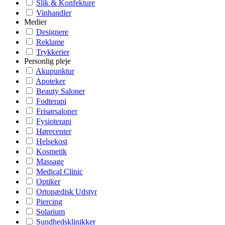
Slik & Konfekture
Vinhandler
Medier
Designere
Reklame
Trykkerier
Personlig pleje
Akupunktur
Apoteker
Beauty Saloner
Fodterapi
Frisørsaloner
Fysioterapi
Hørecenter
Helsekost
Kosmetik
Massage
Medical Clinic
Optiker
Ortopædisk Udstyr
Piercing
Solarium
Sundhedsklinikker