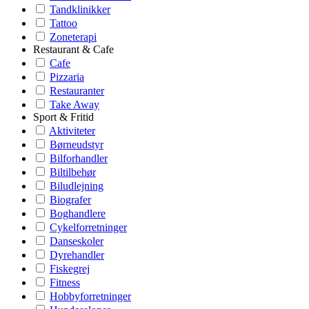
Tandklinikker
Tattoo
Zoneterapi
Restaurant & Cafe
Cafe
Pizzaria
Restauranter
Take Away
Sport & Fritid
Aktiviteter
Børneudstyr
Bilforhandler
Biltilbehør
Biludlejning
Biografer
Boghandlere
Cykelforretninger
Danseskoler
Dyrehandler
Fiskegrej
Fitness
Hobbyforretninger