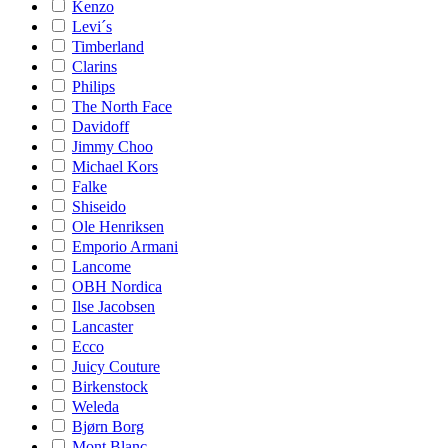
Kenzo
Levi´s
Timberland
Clarins
Philips
The North Face
Davidoff
Jimmy Choo
Michael Kors
Falke
Shiseido
Ole Henriksen
Emporio Armani
Lancome
OBH Nordica
Ilse Jacobsen
Lancaster
Ecco
Juicy Couture
Birkenstock
Weleda
Bjørn Borg
Mont Blanc