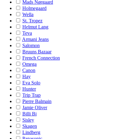
Mads Nørgaard
Holmegaard
Wella
St. Tropez
Helmut Lang
Teva
Armani Jeans
Salomon
Bruuns Bazaar
French Connection
Omega
Canon
Hay
Eva Solo
Hunter
Trip Trap
Pierre Balmain
Jamie Oliver
Billi Bi
Sisley
Skagen
Lindberg
Panasonic