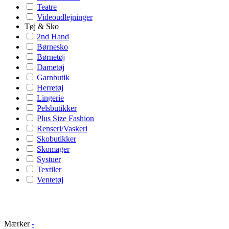
Teatre
Videoudlejninger
Tøj & Sko
2nd Hand
Børnesko
Børnetøj
Dametøj
Garnbutik
Herretøj
Lingerie
Pelsbutikker
Plus Size Fashion
Renseri/Vaskeri
Skobutikker
Skomager
Systuer
Textiler
Ventetøj
Mærker
-