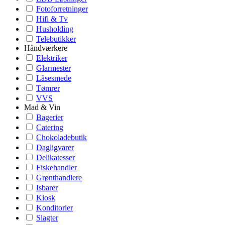
Fotoforretninger
Hifi & Tv
Husholding
Telebutikker
Håndværkere
Elektriker
Glarmester
Låsesmede
Tømrer
VVS
Mad & Vin
Bagerier
Catering
Chokoladebutik
Dagligvarer
Delikatesser
Fiskehandler
Grønthandlere
Isbarer
Kiosk
Konditorier
Slagter