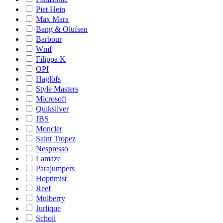
Piet Hein
Max Mara
Bang & Olufsen
Barbour
Wmf
Filippa K
OPI
Haglöfs
Style Masters
Microsoft
Quiksilver
JBS
Moncler
Saint Tropez
Nespresso
Lamaze
Parajumpers
Hoptimist
Reef
Mulberry
Jurlique
Scholl