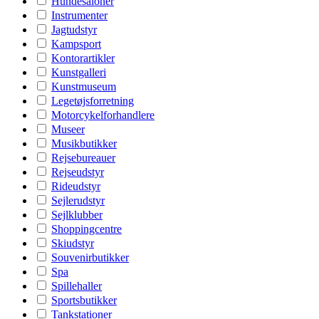
Hundesaloner
Instrumenter
Jagtudstyr
Kampsport
Kontorartikler
Kunstgalleri
Kunstmuseum
Legetøjsforretning
Motorcykelforhandlere
Museer
Musikbutikker
Rejsebureauer
Rejseudstyr
Rideudstyr
Sejlerudstyr
Sejlklubber
Shoppingcentre
Skiudstyr
Souvenirbutikker
Spa
Spillehaller
Sportsbutikker
Tankstationer