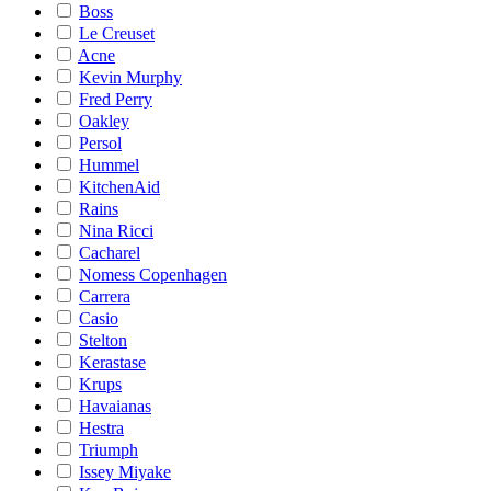
Boss
Le Creuset
Acne
Kevin Murphy
Fred Perry
Oakley
Persol
Hummel
KitchenAid
Rains
Nina Ricci
Cacharel
Nomess Copenhagen
Carrera
Casio
Stelton
Kerastase
Krups
Havaianas
Hestra
Triumph
Issey Miyake