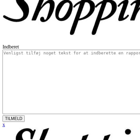
Indberet
TILMELD
x