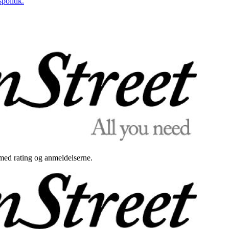
politik.
med rating og anmeldelserne.