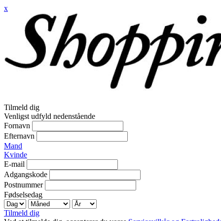
x
Tilmeld dig
Venligst udfyld nedenstående
Fornavn
Efternavn
Mand
Kvinde
E-mail
Adgangskode
Postnummer
Fødselsedag
Tilmeld dig