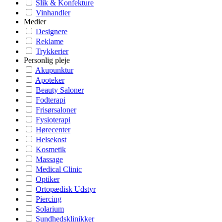
Slik & Konfekture
Vinhandler
Medier
Designere
Reklame
Trykkerier
Personlig pleje
Akupunktur
Apoteker
Beauty Saloner
Fodterapi
Frisørsaloner
Fysioterapi
Hørecenter
Helsekost
Kosmetik
Massage
Medical Clinic
Optiker
Ortopædisk Udstyr
Piercing
Solarium
Sundhedsklinikker