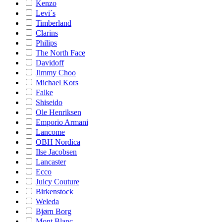
Kenzo
Levi´s
Timberland
Clarins
Philips
The North Face
Davidoff
Jimmy Choo
Michael Kors
Falke
Shiseido
Ole Henriksen
Emporio Armani
Lancome
OBH Nordica
Ilse Jacobsen
Lancaster
Ecco
Juicy Couture
Birkenstock
Weleda
Bjørn Borg
Mont Blanc