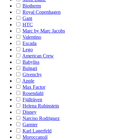
Biotherm
Royal Copenhagen
Gant
HTC
Marc by Marc Jacobs
Valentino
Escada
Lego
American Crew
Babyliss
Bulgari
Givenchy
Apple
Max Factor
Rosendahl
Fjällräven
Helena Rubinstein
Disney
Narciso Rodriguez
Garnier
Karl Lagerfeld
Moroccanoil