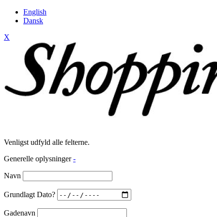
English
Dansk
X
Venligst udfyld alle felterne.
Generelle oplysninger
-
Navn
Grundlagt Dato?
Gadenavn