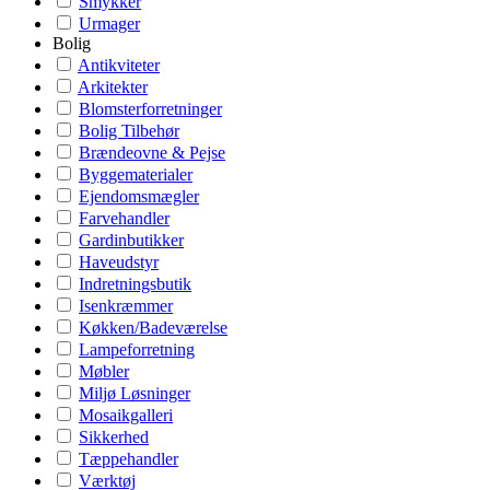
Smykker
Urmager
Bolig
Antikviteter
Arkitekter
Blomsterforretninger
Bolig Tilbehør
Brændeovne & Pejse
Byggematerialer
Ejendomsmægler
Farvehandler
Gardinbutikker
Haveudstyr
Indretningsbutik
Isenkræmmer
Køkken/Badeværelse
Lampeforretning
Møbler
Miljø Løsninger
Mosaikgalleri
Sikkerhed
Tæppehandler
Værktøj