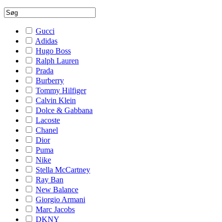
Gucci
Adidas
Hugo Boss
Ralph Lauren
Prada
Burberry
Tommy Hilfiger
Calvin Klein
Dolce & Gabbana
Lacoste
Chanel
Dior
Puma
Nike
Stella McCartney
Ray Ban
New Balance
Giorgio Armani
Marc Jacobs
DKNY