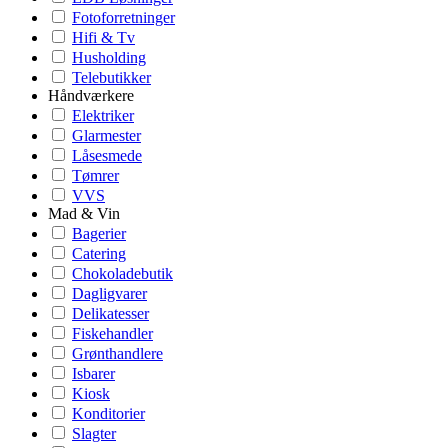
Fotoforretninger
Hifi & Tv
Husholding
Telebutikker
Håndværkere
Elektriker
Glarmester
Låsesmede
Tømrer
VVS
Mad & Vin
Bagerier
Catering
Chokoladebutik
Dagligvarer
Delikatesser
Fiskehandler
Grønthandlere
Isbarer
Kiosk
Konditorier
Slagter