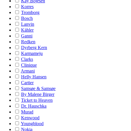
Kay Bojesen
Korres
Tromborg
Bosch
Lanvin
Kähler
Ganni
Redken
Dyrberg Kern
Karmameju
Clarks
Clinique
Armani
Helly Hansen
Cartier
Samsøe & Samsøe
By Malene Birger
Ticket to Heaven
Dr. Hauschka
Murad
Kenwood
Youngblood
Nokia