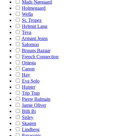
Mads Nørgaard
Holmegaard
Wella
St. Tropez
Helmut Lang
Teva
Armani Jeans
Salomon
Bruuns Bazaar
French Connection
Omega
Canon
Hay
Eva Solo
Hunter
Trip Trap
Pierre Balmain
Jamie Oliver
Billi Bi
Sisley
Skagen
Lindberg
Panasonic