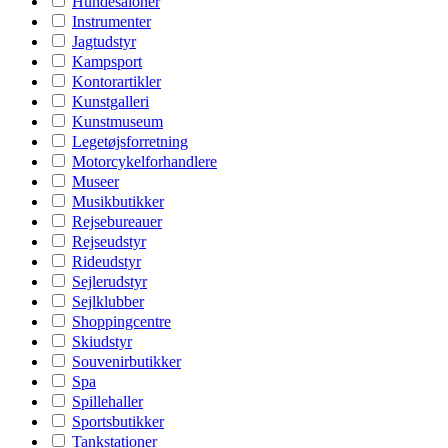
Hundesaloner
Instrumenter
Jagtudstyr
Kampsport
Kontorartikler
Kunstgalleri
Kunstmuseum
Legetøjsforretning
Motorcykelforhandlere
Museer
Musikbutikker
Rejsebureauer
Rejseudstyr
Rideudstyr
Sejlerudstyr
Sejlklubber
Shoppingcentre
Skiudstyr
Souvenirbutikker
Spa
Spillehaller
Sportsbutikker
Tankstationer