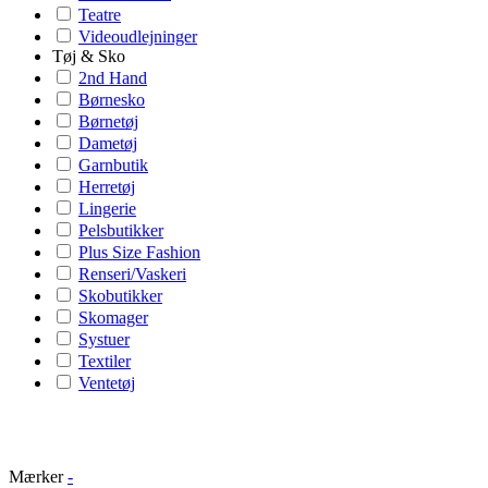
Teatre
Videoudlejninger
Tøj & Sko
2nd Hand
Børnesko
Børnetøj
Dametøj
Garnbutik
Herretøj
Lingerie
Pelsbutikker
Plus Size Fashion
Renseri/Vaskeri
Skobutikker
Skomager
Systuer
Textiler
Ventetøj
Mærker
-