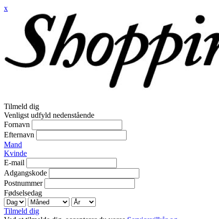
x
Tilmeld dig
Venligst udfyld nedenstående
Fornavn
Efternavn
Mand
Kvinde
E-mail
Adgangskode
Postnummer
Fødselsedag
Tilmeld dig