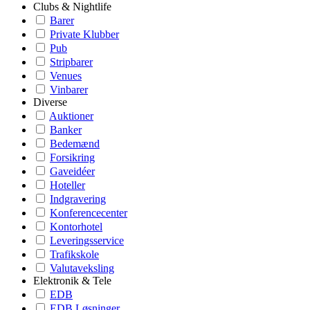
Clubs & Nightlife
Barer
Private Klubber
Pub
Stripbarer
Venues
Vinbarer
Diverse
Auktioner
Banker
Bedemænd
Forsikring
Gaveidéer
Hoteller
Indgravering
Konferencecenter
Kontorhotel
Leveringsservice
Trafikskole
Valutaveksling
Elektronik & Tele
EDB
EDB Løsninger