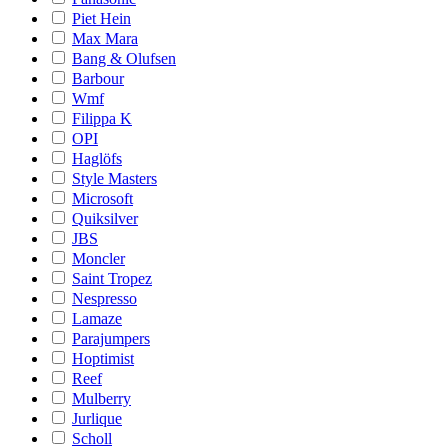
Piet Hein
Max Mara
Bang & Olufsen
Barbour
Wmf
Filippa K
OPI
Haglöfs
Style Masters
Microsoft
Quiksilver
JBS
Moncler
Saint Tropez
Nespresso
Lamaze
Parajumpers
Hoptimist
Reef
Mulberry
Jurlique
Scholl