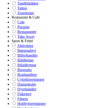
Tandklinikker
Tattoo
Zoneterapi
Restaurant & Cafe
Cafe
Pizzaria
Restauranter
Take Away
Sport & Fritid
Aktiviteter
Børneudstyr
Bilforhandler
Biltilbehør
Biludlejning
Biografer
Boghandlere
Cykelforretninger
Danseskoler
Dyrehandler
Fiskegrej
Fitness
Hobbyforretninger