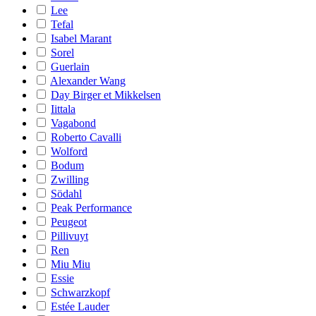
Lee
Tefal
Isabel Marant
Sorel
Guerlain
Alexander Wang
Day Birger et Mikkelsen
Iittala
Vagabond
Roberto Cavalli
Wolford
Bodum
Zwilling
Södahl
Peak Performance
Peugeot
Pillivuyt
Ren
Miu Miu
Essie
Schwarzkopf
Estée Lauder