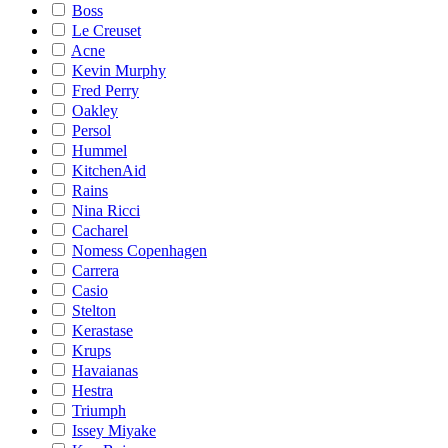
Boss
Le Creuset
Acne
Kevin Murphy
Fred Perry
Oakley
Persol
Hummel
KitchenAid
Rains
Nina Ricci
Cacharel
Nomess Copenhagen
Carrera
Casio
Stelton
Kerastase
Krups
Havaianas
Hestra
Triumph
Issey Miyake